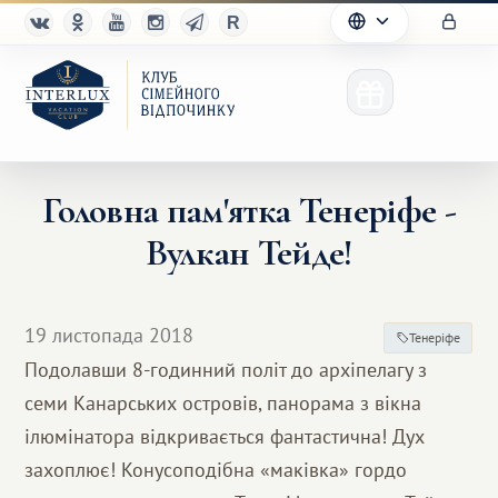
Головна пам'ятка Тенеріфе -
Вулкан Тейде!
Клуб
Переваги
19 листопада 2018
Тенеріфе
Партнерам
Подолавши 8-годинний політ до архіпелагу з
семи Канарських островів, панорама з вікна
Благотворительность
ілюмінатора відкривається фантастична! Дух
захоплює! Конусоподібна «маківка» гордо