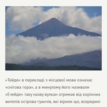
«Тейде» в перекладі з місцевої мови означає
«снігова гора», а в минулому його називали
«Ечейде» таку назву вулкан отримав від корінних
жителів острова-гуанчів, які вірили що, всередині