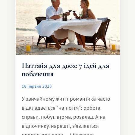
Паттайя для двох: 7 ідей для
побачення
18 червня 2026
У звичайному житті романтика часто
відкладається "на потім": робота,
справи, побут, втома, розклад. А на
відпочинку, нарешті, з'являється
простір для двох — і бажання