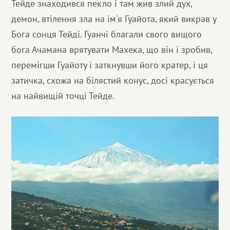
Тейде знаходився пекло і там жив злий дух,
демон, втілення зла на ім'я Гуайота, який викрав у
Бога сонця Тейді. Гуанчі благали свого вищого
бога Ачамана врятувати Махека, що він і зробив,
перемігши Гуайоту і заткнувши його кратер, і ця
затичка, схожа на білястий конус, досі красується
на найвищій точці Тейде.