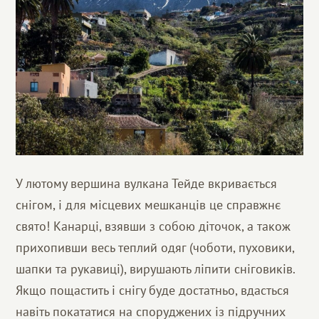
У лютому вершина вулкана Тейде вкривається
снігом, і для місцевих мешканців це справжнє
свято! Канарці, взявши з собою діточок, а також
прихопивши весь теплий одяг (чоботи, пуховики,
шапки та рукавиці), вирушають ліпити сніговиків.
Якщо пощастить і снігу буде достатньо, вдасться
навіть покататися на споруджених із підручних