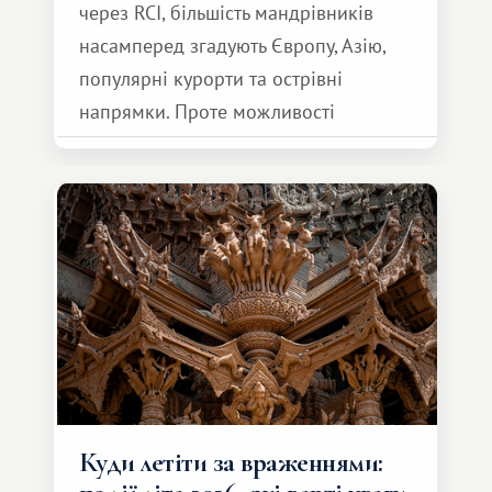
через RCI, більшість мандрівників
насамперед згадують Європу, Азію,
популярні курорти та острівні
напрямки. Проте можливості
обмінної системи значно ширші.
Серед них є і Африка – континент,
який здатний подарувати зовсім
інший формат подорожі.
Куди летіти за враженнями: