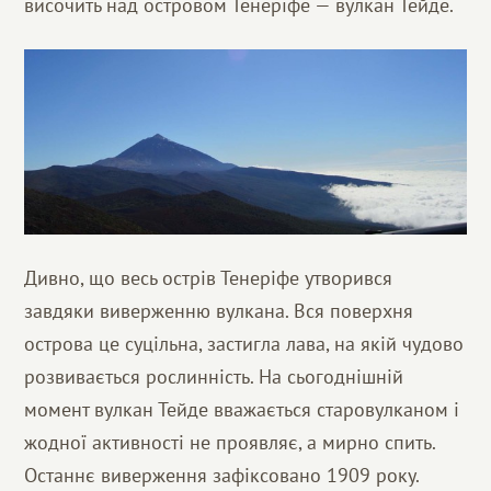
височить над островом Тенеріфе — вулкан Тейде.
Дивно, що весь острів Тенеріфе утворився
завдяки виверженню вулкана. Вся поверхня
острова це суцільна, застигла лава, на якій чудово
розвивається рослинність. На сьогоднішній
момент вулкан Тейде вважається старовулканом і
жодної активності не проявляє, а мирно спить.
Останнє виверження зафіксовано 1909 року.