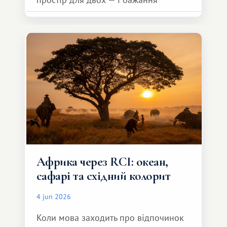
зробити для близької людини щось
особливе. Не обов'язково масштабне,
але тепле і незабутнє :)
Африка через RCI: океан,
сафарі та східний колорит
4 jun 2026
Коли мова заходить про відпочинок