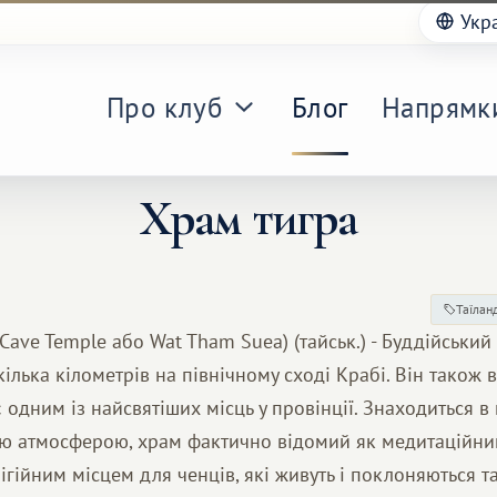
Укр
Про клуб
Блог
Напрямк
Храм тигра
Таїлан
 Cave Temple або Wat Tham Suea) (тайськ.) - Буддійський
ілька кілометрів на північному сході Крабі. Він також 
є одним із найсвятіших місць у провінції. Знаходиться в 
ою атмосферою, храм фактично відомий як медитаційний
лігійним місцем для ченців, які живуть і поклоняються т