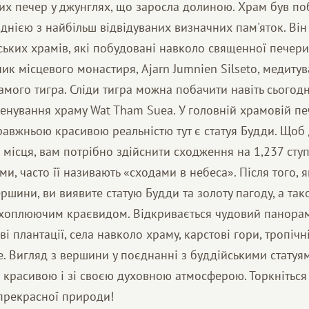
их печер у джунглях, що заросла долиною. Храм був п
однією з найбільш відвідуваних визначних пам'яток. Він
ьких храмів, які побудовані навколо священної печери, 
ик місцевого монастиря, Ajarn Jumnien Silseto, медитув
самого тигра. Сліди тигра можна побачити навіть сьогодн
нування храму Wat Tham Suea. У головній храмовій печ
справжньою красивою реальністю тут є статуя Будди. Щоб 
 місця, вам потрібно здійснити сходження на 1,237 ступ
и, часто її називають «сходами в небеса». Після того, 
ршини, ви виявите статую Будди та золоту пагоду, а так
хоплюючим краєвидом. Відкривається чудовий панора
і плантації, села навколо храму, карстові гори, тропічн
. Вигляд з вершини у поєднанні з буддійськими статуя
 красивою і зі своєю духовною атмосферою. Торкнітьс
 прекрасної природи!