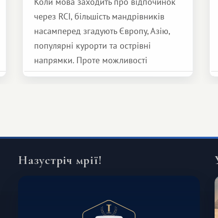
Коли мова заходить про відпочинок
через RCI, більшість мандрівників
насамперед згадують Європу, Азію,
популярні курорти та острівні
напрямки. Проте можливості
обмінної системи значно ширші.
Серед них є і Африка – континент,
який здатний подарувати зовсім
інший формат подорожі.
Назустріч мрії!