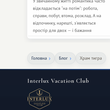
У звичайному житті романтика часто
відкладається "на потім": робота,
справи, побут, втома, розклад. А на
відпочинку, нарешті, з'являється
простір для двох — і бажання
зробити для близької людини щось
особливе. Не обов'язково масштабне,
але тепле і незабутнє :)
Головна
Блог
Храм тигра
Interlux Vacation Club