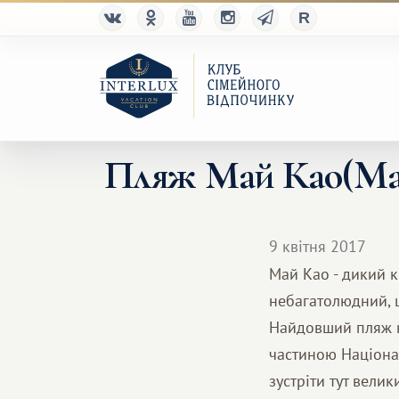
Пляж Май Као(Mai 
9 квітня 2017
Май Као - дикий 
небагатолюдний, щ
Найдовший пляж н
частиною Націонал
зустріти тут вели