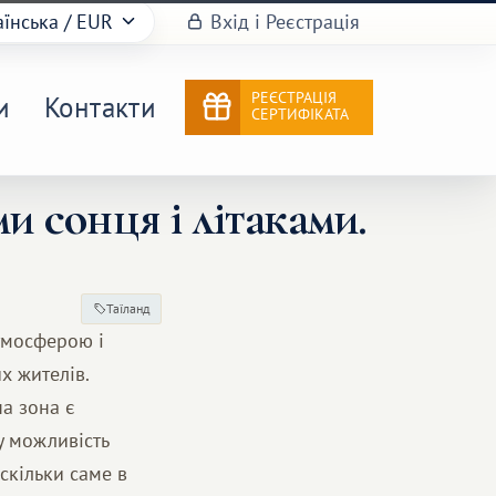
аїнська
/ EUR
Вхід і Реєстрація
РЕЄСТРАЦІЯ
и
Контакти
СЕРТИФІКАТА
 сонця і літаками.
Таїланд
тмосферою і
х жителів.
а зона є
у можливість
скільки саме в