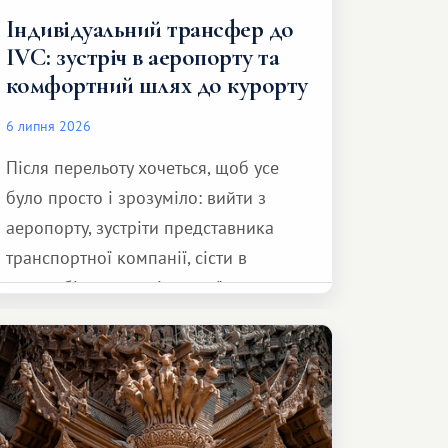
Індивідуальний трансфер до
IVC: зустріч в аеропорту та
комфортний шлях до курорту
6 липня 2026
Після перельоту хочеться, щоб усе
було просто і зрозуміло: вийти з
аеропорту, зустріти представника
транспортної компанії, сісти в
автомобіль та спокійно доїхати до
курорту.