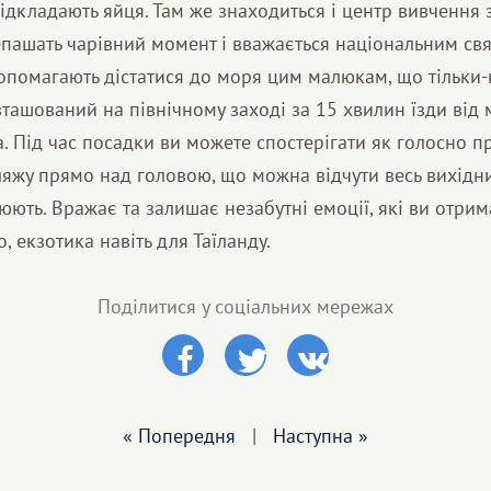
ідкладають яйця. Там же знаходиться і центр вивчення
епашать чарівний момент і вважається національним св
допомагають дістатися до моря цим малюкам, що тільки-
ташований на північному заході за 15 хвилин їзди від
. Під час посадки ви можете спостерігати як голосно про
ляжу прямо над головою, що можна відчути весь вихідн
юють. Вражає та залишає незабутні емоції, які ви отрим
, екзотика навіть для Таїланду.
Поділитися у соціальних мережах
« Попередня
|
Наступна »