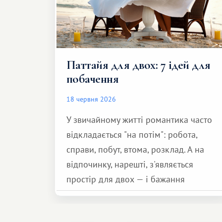
Паттайя для двох: 7 ідей для
побачення
18 червня 2026
У звичайному житті романтика часто
відкладається "на потім": робота,
справи, побут, втома, розклад. А на
відпочинку, нарешті, з'являється
простір для двох — і бажання
зробити для близької людини щось
особливе. Не обов'язково масштабне,