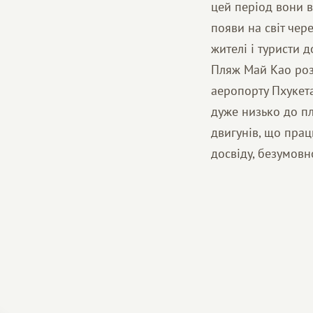
цей період вони в
появи на світ чер
жителі і туристи 
Пляж Май Као роз
аеропорту Пхукета
дуже низько до п
двигунів, що прац
досвіду, безумовно