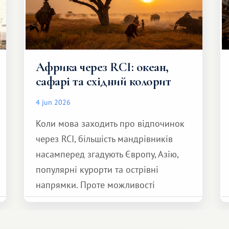
Африка через RCI: океан,
сафарі та східний колорит
4 jun 2026
Коли мова заходить про відпочинок
через RCI, більшість мандрівників
насамперед згадують Європу, Азію,
популярні курорти та острівні
напрямки. Проте можливості
обмінної системи значно ширші.
Серед них є і Африка – континент,