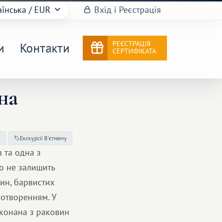
аїнська
/ EUR
Вхід і Реєстрація
РЕЄСТРАЦІЯ
и
Контакти
СЕРТИФІКАТА
на
м
Екскурсії В'єтнаму
 та одна з
го не залишить
рин, барвистих
ротворенням. У
иконана з раковин