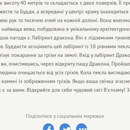
ає висоту 40 метрів та складається з двох поверхів. Її 
ожеств та Будди, а всередині у центрі храму знаходиться 
ею рук та тисячею очей на кожній долоні. Вона внесена
 найвища вежа, побудована в унікальному архітектурно
дою пагоди є Лабіринт дракона. Він є підземним туне
в. Буддисти асоціюють цей лабіринт із 18 рівнями пекла
ізує покарання за гріхи на землі. Вхід у лабіринт Драк
е ви, очистившись, через відкриту пащу Дракона. Пройш
 людина очищається від усіх гріхів. Кола пекла виглядают
і камені із зображенням гріхів. Якщо ваша свічка згасне 
х є за вами. Відкрийте для себе чудовий світ В'єтнаму! З
Поділитися у соціальних мережах