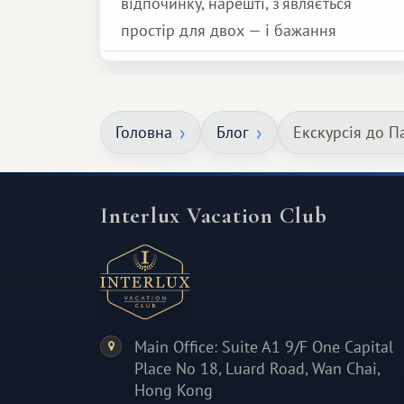
відпочинку, нарешті, з'являється
простір для двох — і бажання
зробити для близької людини щось
особливе. Не обов'язково масштабне,
але тепле і незабутнє :)
Головна
Блог
Екскурсія до 
Interlux Vacation Club
Main Office: Suite A1 9/F One Capital
Place No 18, Luard Road, Wan Chai,
Hong Kong