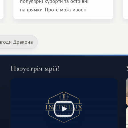
популярні курорти та острівні
напрямки. Проте можливості
обмінної системи значно ширші.
Серед них є і Африка – континент,
який здатний подарувати зовсім
Пагоди Дракона
інший формат подорожі.
Назустріч мрії!