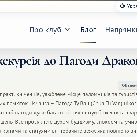
Укр
Про клуб
Блог
Напрямк
кскурсія до Пагоди Драко
В'єтна
практики ченців, улюблене місце паломників та туристів
х пам'яток Нячанга – Пагода Ту Ван (Chua Tu Van) ніко
торії пагоди дуже багато різних статуй божеств та тва
ошень. Все просякнуте духом буддизму, спокоєм та уми
 квітами та статуями ви побачите вежу, яка повністю в