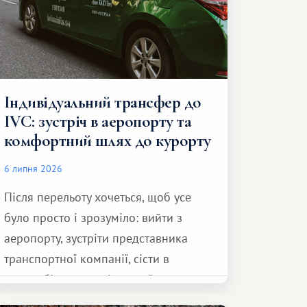
Індивідуальний трансфер до
IVC: зустріч в аеропорту та
комфортний шлях до курорту
6 липня 2026
Після перельоту хочеться, щоб усе
було просто і зрозуміло: вийти з
аеропорту, зустріти представника
транспортної компанії, сісти в
автомобіль та спокійно доїхати до
курорту.