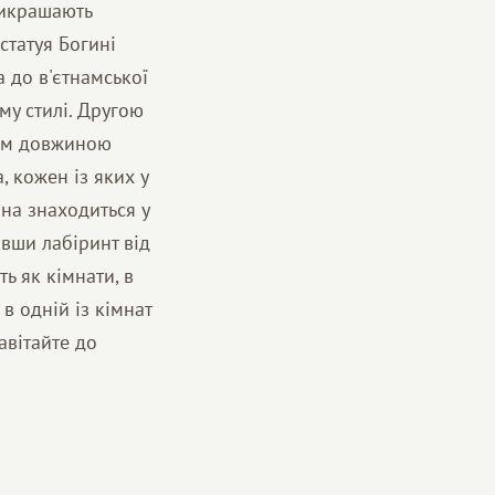
прикрашають
статуя Богині
 до в'єтнамської
му стилі. Другою
лем довжиною
, кожен із яких у
она знаходиться у
овши лабіринт від
ь як кімнати, в
в одній із кімнат
авітайте до