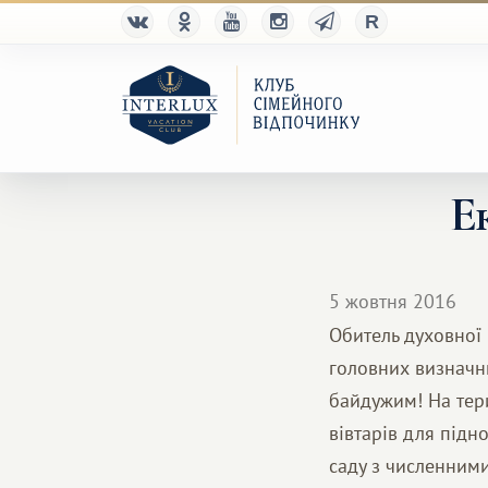
Е
5 жовтня 2016
Обитель духовної 
головних визначни
байдужим! На тери
вівтарів для підн
саду з численними