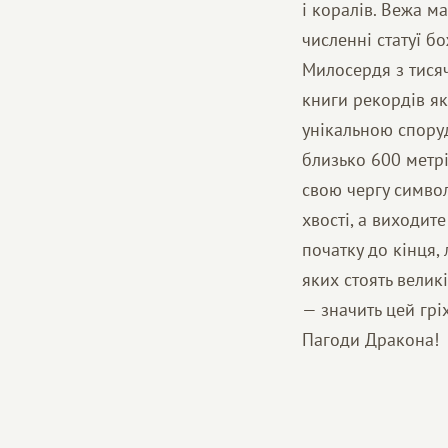
і коралів. Вежа м
численні статуї б
Милосердя з тисяч
книги рекордів як
унікальною спору
близько 600 метрі
свою чергу символ
хвості, а виходит
початку до кінця,
яких стоять велик
— значить цей грі
Пагоди Дракона!