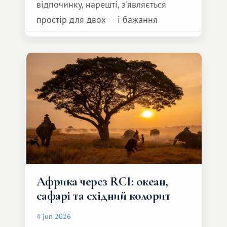
відпочинку, нарешті, з'являється
простір для двох — і бажання
зробити для близької людини щось
особливе. Не обов'язково масштабне,
але тепле і незабутнє :)
Африка через RCI: океан,
сафарі та східний колорит
4 jun 2026