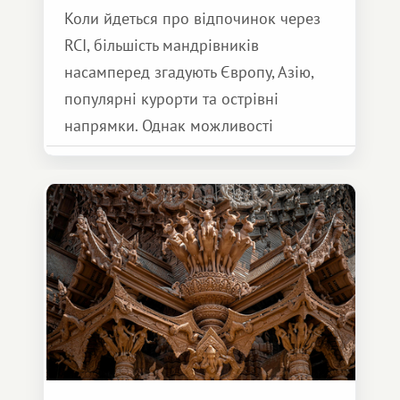
Коли йдеться про відпочинок через
RCI, більшість мандрівників
насамперед згадують Європу, Азію,
популярні курорти та острівні
напрямки. Однак можливості
обмінної системи значно ширші.
Серед них є і Африка – континент,
який здатний подарувати зовсім
інший формат подорожі.