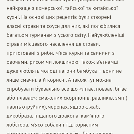
найкраще з кхмерської, тайської та китайської
кухні. На основі цих рецептів були створені
власні страви та соуси для них, які полюбилися
багатьом гурманам з усього світу. Найулюбленіші
страви місцевого населення це страви,
приготовані з риби, м'яса курки та свинини з
овочами, рисом чи локшиною. Також в'єтнамці
дуже люблять молоді пагони бамбука – вони не
лише смачні, а й корисні. А також тут можна
спробувати буквально все що «літає, повзає, бігає
або плаває»: смажених скорпіонів, равликів, змії (
навіть отруйних), черепах, ящірок, жаб,
дикобраза, піщаного дракона, кам'яного
лобстера, м'ясо собаки і т.д. корисним
компонентам залишитися у їжі. Для надання