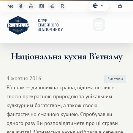
Національна кухня В'єтнаму
Клуб
4 жовтня 2016
В'єтнам
Переваги
В'єтнам — дивовижна країна, відома не лише
своєю прекрасною природою та унікальним
Партнерам
культурним багатством, а також своєю
Благотворительность
фантастично смачною кухнею. Спробувавши
одного разу Ви розповідатимете про ці страви
все життя! В'єтнамська кухня увібрала в себе все