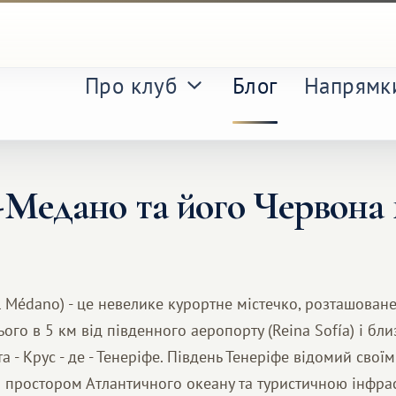
Про клуб
Блог
Напрямк
-Медано та його Червона 
l Médano) - це невелике курортне містечко, розташован
ього в 5 км від південного аеропорту (Reina Sofía) і бл
нта - Крус - де - Тенеріфе. Південь Тенеріфе відомий сво
 простором Атлантичного океану та туристичною інфрас