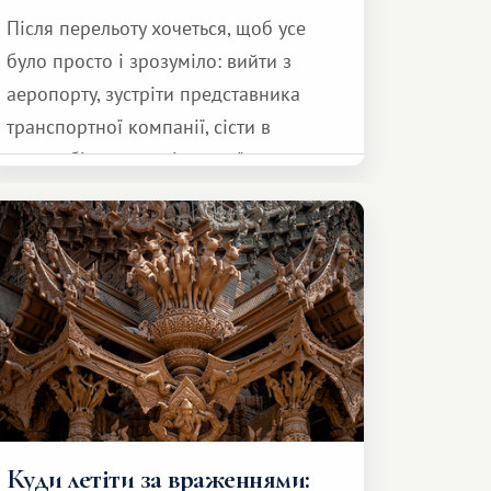
Після перельоту хочеться, щоб усе
було просто і зрозуміло: вийти з
аеропорту, зустріти представника
транспортної компанії, сісти в
автомобіль та спокійно доїхати до
курорту.
Куди летіти за враженнями: