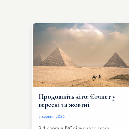
Продовжіть літо: Єгипет у
вересні та жовтні
5 серпня 2026
З 1 серпня IVC відкриває сезон