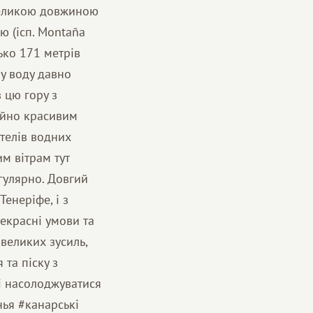
 великою довжиною
ю (ісп. Montaña
ько 171 метрів
у воду давно
 цю гору з
чайно красивим
телів водних
им вітрам тут
гулярно. Довгий
енеріфе, і з
екрасні умови та
великих зусиль,
 та піску з
і насолоджуватися
ья #канарські