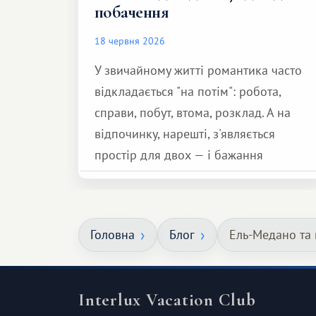
побачення
18 червня 2026
У звичайному житті романтика часто
відкладається "на потім": робота,
справи, побут, втома, розклад. А на
відпочинку, нарешті, з'являється
простір для двох — і бажання
зробити для близької людини щось
особливе. Не обов'язково масштабне,
але тепле і незабутнє :)
Головна
Блог
Ель-Медано та 
Interlux Vacation Club