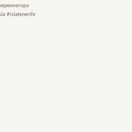
червонагора
a #islatenerife