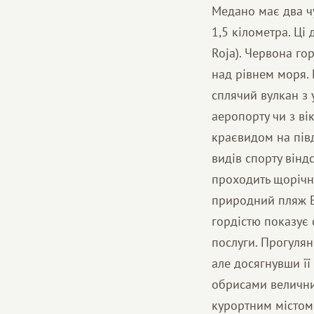
Медано має два ч
1,5 кілометра. Ці
Roja). Червона го
над рівнем моря.
сплячий вулкан з 
аеропорту чи з ві
краєвидом на пів
видів спорту вінд
проходить щорічни
природний пляж Е
гордістю показує 
послуги. Прогулян
але досягнувши її
обрисами велични
курортним містом