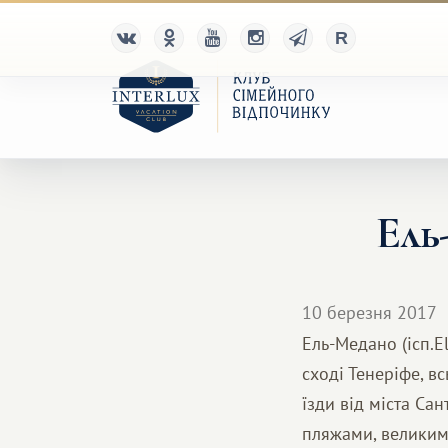
Ель
10 березня 2017
Ель-Медано (ісп.E
сході Тенеріфе, вс
їзди від міста Са
пляжами, великим