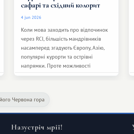
сафарі та східний колорит
4 jun 2026
Коли мова заходить про відпочинок
через RCI, більшість мандрівників
насамперед згадують Європу, Азію,
популярні курорти та острівні
напрямки. Проте можливості
обмінної системи значно ширші.
Серед них є і Африка – континент,
який здатний подарувати зовсім
його Червона гора
інший формат подорожі.
Назустріч мрії!