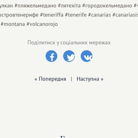
улкан #пляжельмедано #лятехіта #городокельмедано #
тровтенерифе #teneriffa #tenerife #canarias #canariasisl
 #montana #volcanorojo
Поділитися у соціальних мережах
« Попередня
|
Наступна »