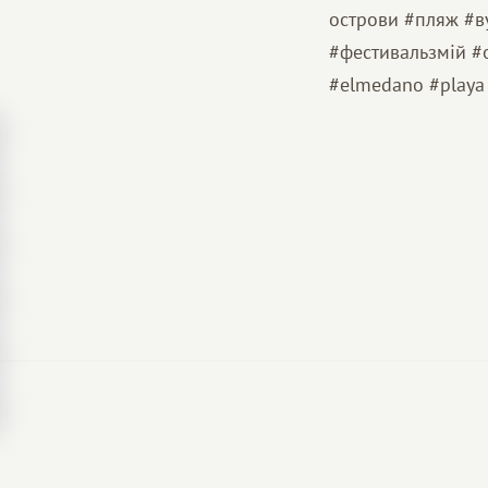
острови #пляж #в
#фестивальзмій #ос
#elmedano #playa