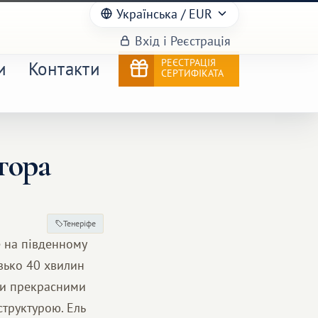
Українська
/ EUR
Вхід і Реєстрація
РЕЄСТРАЦІЯ
и
Контакти
СЕРТИФІКАТА
гора
Тенеріфе
е на південному
изько 40 хвилин
їми прекрасними
труктурою. Ель