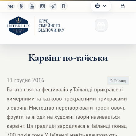
Карвінг по-тайськи
Клуб
11 грудня 2016
Таїланд
Переваги
Багато свят та фестивалів у Таїланді прикрашені
химерними та казково прекрасними прикрасами
Партнерам
з овочів. Мистецтво перетворювати прості овочі,
Благотворительность
фрукти та ягоди на художні твори називається
карвінг. Ця традиція зародилася в Таїланді понад
700 років тому. У Таїланді навіть влаштовують