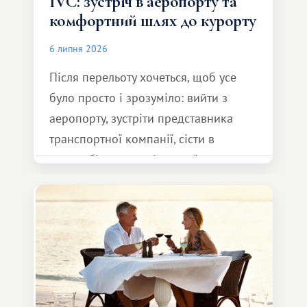
IVC: зустріч в аеропорту та
комфортний шлях до курорту
6 липня 2026
Після перельоту хочеться, щоб усе
було просто і зрозуміло: вийти з
аеропорту, зустріти представника
транспортної компанії, сісти в
автомобіль та спокійно доїхати до
курорту.