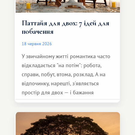
Паттайя для двох: 7 ідей для
побачення
18 червня 2026
У звичайному житті романтика часто
відкладається "на потім": робота,
справи, побут, втома, розклад. А на
відпочинку, нарешті, з'являється
простір для двох — і бажання
зробити для близької людини щось
особливе. Не обов'язково масштабне,
але тепле і незабутнє :)