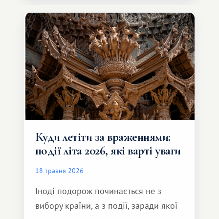
Серед них є і Африка – континент,
який здатний подарувати зовсім
інший формат подорожі.
Куди летіти за враженнями:
події літа 2026, які варті уваги
18 травня 2026
Іноді подорож починається не з
вибору країни, а з події, заради якої