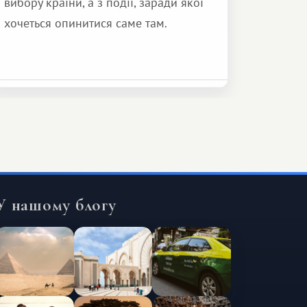
вибору країни, а з події, заради якої
хочеться опинитися саме там.
У нашому блогу