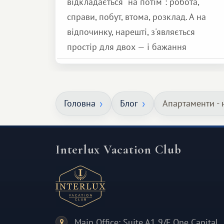
відкладається "на потім": робота,
справи, побут, втома, розклад. А на
відпочинку, нарешті, з'являється
простір для двох — і бажання
зробити для близької людини щось
особливе. Не обов'язково масштабне,
але тепле і незабутнє :)
Головна
Блог
Апартаменти - 
Interlux Vacation Club
Main Office: Suite A1 9/F One Capital