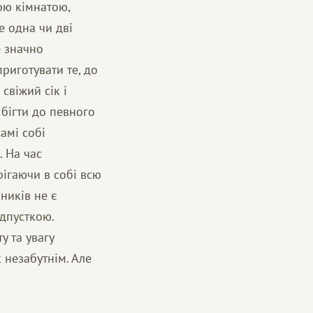
ою кімнатою,
е одна чи дві
е значно
риготувати те, до
свіжий сік і
 бігти до певного
амі собі
. На час
ігаючи в собі всю
ників не є
дпусткою.
у та увагу
 незабутнім. Але