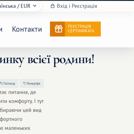
аїнська
/ EUR
Вхід і Реєстрація
РЕЄСТРАЦІЯ
и
Контакти
СЕРТИФІКАТА
нку всієї родини!
Таїланд
Тенеріфе
тає питання, де
ти комфорту. І тут
ибираючи цей вид
мфортного
ою маленьких