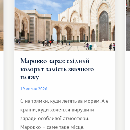
Марокко зараз: східний
колорит замість звичного
пляжу
19 липня 2026
Є напрямки, куди летять за морем. А є
країни, куди хочеться вирушити
заради особливої ​​атмосфери.
Марокко – саме таке місце.