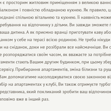
ти є просторим житловим приміщенням з великою ванн
балконом і повністю обладнаною кухнею. Як правило, ц
оєднані спільною вітальнею та кухнею. Її наявність мож
ебування на відпочинку з дітьми. Ви завжди зможете п
ваша дитина. А як приємно вранці приготувати каву або 
анком у себе на терасі всією родиною. Не треба нікуди
ти на сніданок, доки не розібрали все найсмачніше. Ви с
е розпоряджатися своїм часом, як вважаєте за потрібне
ртаменти стають Вашим другим будинком, при цьому збер
сервісу. Прибирання апартаментів, зміна білизни та руш
 Вам допомагатиме насолоджуватися своєю законною ві
бір на апартаментах у клубі, Ви також отримуєте турбот
представника, який покликаний зробити ваш відпочинок
зповімо вже в інший раз.