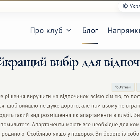
Укр
Про клуб
Блог
Напрямк
йкращий вибір для відпочи
В'єтнам
 рішення вирушити на відпочинок всією сім'єю, то пос
я, щоб вийшло не дуже дорого, але при цьому не втрати
одить такий вид розміщення як апартаменти в клубі. В
е помилитеся. Апартаменти мають все необхідне для ко
 родиною. Особливо якщо у подорож Ви берете із соб