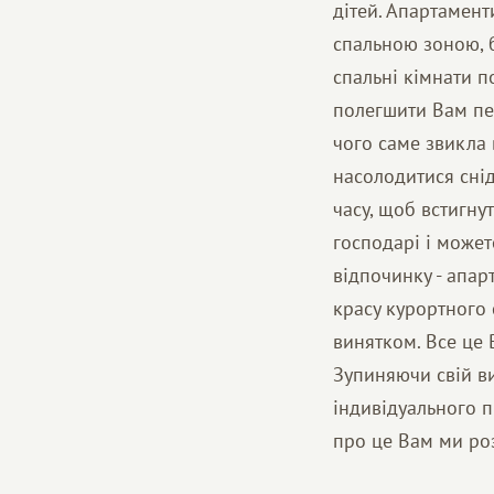
дітей. Апартамен
спальною зоною, 
спальні кімнати п
полегшити Вам пер
чого саме звикла 
насолодитися снід
часу, щоб встигну
господарі і может
відпочинку - апа
красу курортного 
винятком. Все це
Зупиняючи свій ви
індивідуального 
про це Вам ми ро