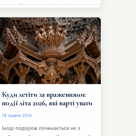
автомобіль та спокійно доїхати до
курорту.
Куди летіти за враженнями:
події літа 2026, які варті уваги
18 травня 2026
Іноді подорож починається не з