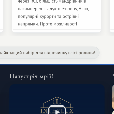
через RCI, більшість мандрівників
насамперед згадують Європу, Азію,
популярні курорти та острівні
напрямки. Проте можливості
обмінної системи значно ширші.
Серед них є і Африка – континент,
який здатний подарувати зовсім
найкращий вибір для відпочинку всієї родини!
інший формат подорожі.
Назустріч мрії!