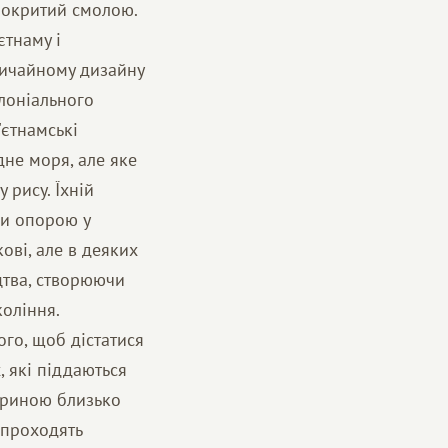
покритий смолою.
тнаму і
вичайному дизайну
олоніального
'єтнамські
дне моря, але яке
рису. Їхній
ли опорою у
ові, але в деяких
цтва, створюючи
коління.
ого, щоб дістатися
, які піддаються
ириною близько
 проходять