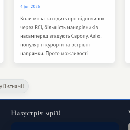
4 jun 2026
Коли мова заходить про відпочинок
через RCI, більшість мандрівників
насамперед згадують Європу, Азію,
популярні курорти та острівні
напрямки. Проте можливості
обмінної системи значно ширші.
Серед них є і Африка – континент,
який здатний подарувати зовсім
 В'єтнамі!
інший формат подорожі.
Назустріч мрії!