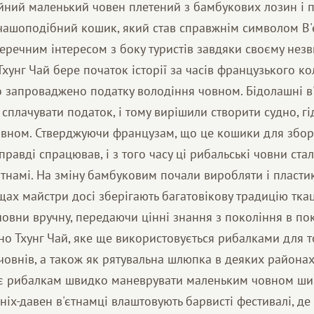
ійний маленький човен плетений з бамбукових лозин і 
ашоподібний кошик, який став справжнім символом В'є
еречним інтересом з боку туристів завдяки своєму нез
Тхунг Чай бере початок історії за часів французького к
о запроваджено податку володіння човном. Бідолашні в
сплачувати податок, і тому вирішили створити судно, гі
овном. Стверджуючи французам, що це кошики для збору 
правді спрацював, і з того часу ці рибальські човни ста
намі. На зміну бамбуковим почали виробляти і пластик
ах майстри досі зберігають багатовікову традицію тка
човни вручну, передаючи цінні знання з покоління в по
но Тхунг Чай, яке ще використовується рибалками для т
 човнів, а також як рятувальна шлюпка в деяких районах
яє рибалкам швидко маневрувати маленьким човном ш
вніх-давен в'єтнамці влаштовують барвисті фестивалі, де