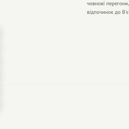
човнові перегони,
відпочинок до В'є