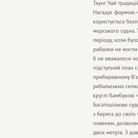
Тхунг Чай традиц
Нагадує формою ч
користується безп
морського судна. 
періоду, коли бул
рибалки не могли 
б не вважалося ч
підступний план с
прибережному В'єт
рибальських селищ
круглі бамбукові 
Багатоцільове суд
з берега до своїх
повеням, дозвол
двох метрів. З да