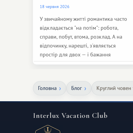
18 червня 2026
У звичайному житті романтика часто
відкладається "на потім": робота,
справи, побут, втома, розклад. А на
відпочинку, нарешті, з'являється
простір для двох — і бажання
зробити для близької людини щось
особливе. Не обов'язково масштабне,
але тепле і незабутнє :)
Головна
Блог
Круглий човен у
Interlux Vacation Club