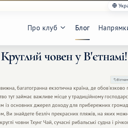
Укр
Про клуб
Блог
Напрямк
Круглий човен у В'єтнамі!
В'єтна
вижна, багатогранна екзотична країна, де обов'язково 
тво тут займає важливе місце у традиційному господарст
ним із основних джерел доходу для прибережних грома
м, Ви знайдете безліч прекрасних пляжів, на яких мож
 круглі човни Тхунг Чай, сучасні рибальські судна і річк