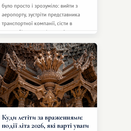
було просто і зрозуміло: вийти з
аеропорту, зустріти представника
транспортної компанії, сісти в
автомобіль та спокійно доїхати до
курорту.
Куди летіти за враженнями:
події літа 2026, які варті уваги