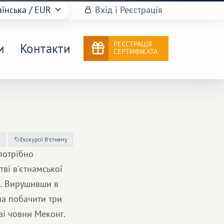
аїнська
/ EUR
Вхід і Реєстрація
РЕЄСТРАЦІЯ
и
Контакти
СЕРТИФІКАТА
м
Екскурсії В'єтнаму
потрібно
ві в'єтнамської
д. Вирушивши в
на побачити три
ові човни Меконг.