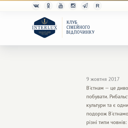
9 жовтня 2017
В'єтнам — це диво
побувати. Рибальс
культури та є од
подорож В'єтнамо
різні типи човнів: