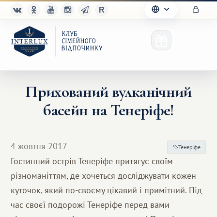
Прихований вулканічний
басейн на Тенеріфе!
Клуб
Переваги
4 жовтня 2017
Тенеріфе
Партнерам
Гостинний острів Тенеріфе притягує своїм
різноманіттям, де хочеться досліджувати кожен
Благотворительность
куточок, який по-своєму цікавий і примітний. Під
час своєї подорожі Тенеріфе перед вами