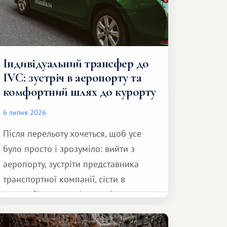
Індивідуальний трансфер до
IVC: зустріч в аеропорту та
комфортний шлях до курорту
6 липня 2026
Після перельоту хочеться, щоб усе
було просто і зрозуміло: вийти з
аеропорту, зустріти представника
транспортної компанії, сісти в
автомобіль та спокійно доїхати до
курорту.