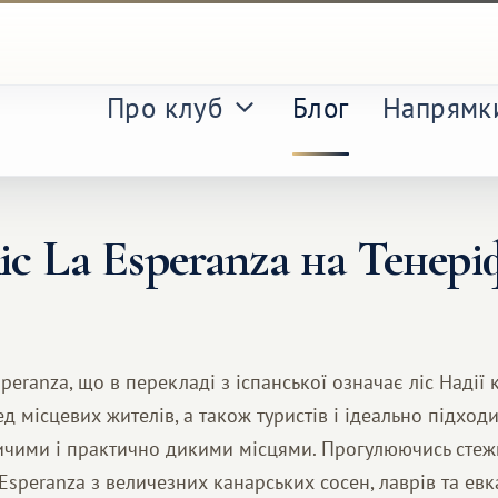
Про клуб
Блог
Напрямк
іс La Esperanza на Тенері
speranza, що в перекладі з іспанської означає ліс Надії 
д місцевих жителів, а також туристів і ідеально підход
ничими і практично дикими місцями. Прогулюючись сте
 Esperanza з величезних канарських сосен, лаврів та евк