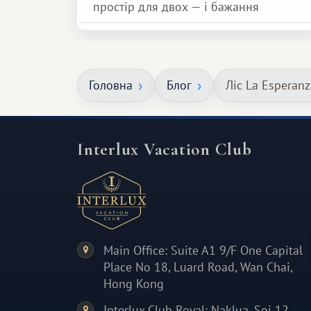
простір для двох — і бажання
зробити для близької людини щось
особливе. Не обов'язково масштабне,
але тепле і незабутнє :)
Головна
Блог
Ліс La Esperan
Interlux Vacation Club
Main Office: Suite A1 9/F One Capital
Place No 18, Luard Road, Wan Chai,
Hong Kong
Interlux Club Royal: Naklua, Soi 12,