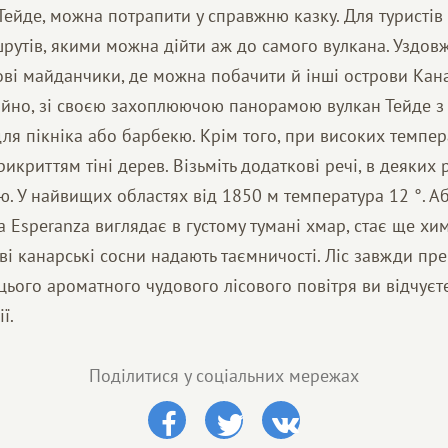
Тейде, можна потрапити у справжню казку. Для туристів
рутів, якими можна дійти аж до самого вулкана. Уздов
ові майданчики, де можна побачити й інші острови Кан
чайно, зі своєю захоплюючою панорамою вулкан Тейде з
ля пікніка або барбекю. Крім того, при високих темпе
рикриттям тіні дерев. Візьміть додаткові речі, в деяких
ю. У найвищих областях від 1850 м температура 12 °. А
a Esperanza виглядає в густому тумані хмар, стає ще хи
ві канарські сосни надають таємничості. Ліс завжди пр
ього ароматного чудового лісового повітря ви відчуєт
ї.
Поділитися у соціальних мережах