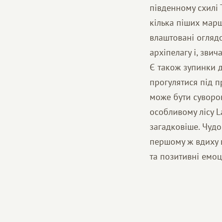
південному схилі 
кілька піших марш
влаштовані огляд
архіпелагу і, зви
Є також зупинки д
прогулятися під п
може бути суворо
особливому лісу L
загадковіше. Чудо
першому ж вдиху ц
та позитивні емоці