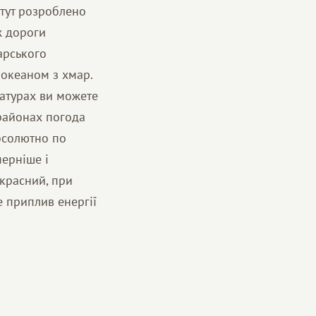
 тут розроблено
ж дороги
арського
 океаном з хмар.
ратурах ви можете
 районах погода
бсолютно по
мерніше і
екрасний, при
е приплив енергії