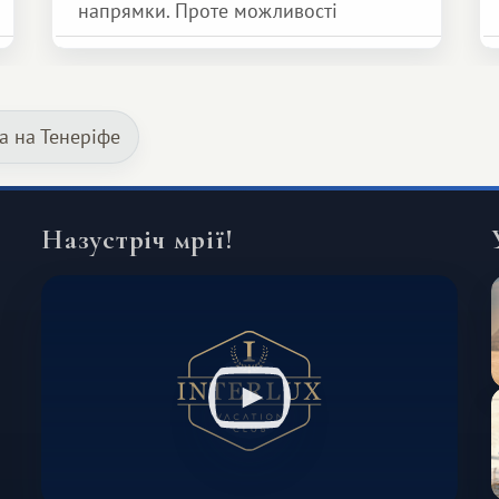
напрямки. Проте можливості
обмінної системи значно ширші.
Серед них є і Африка – континент,
який здатний подарувати зовсім
za на Тенеріфе
інший формат подорожі.
Назустріч мрії!