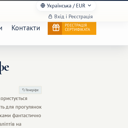
Українська
/ EUR
Вхід і Реєстрація
РЕЄСТРАЦІЯ
и
Контакти
СЕРТИФІКАТА
фе
Тенеріфе
користується
ить для прогулянок
жками фантастично
аліптів на