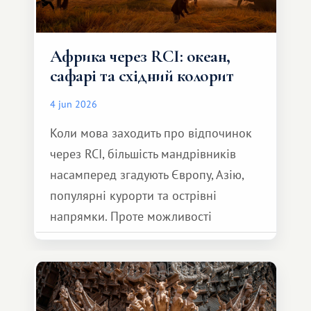
Африка через RCI: океан,
сафарі та східний колорит
4 jun 2026
Коли мова заходить про відпочинок
через RCI, більшість мандрівників
насамперед згадують Європу, Азію,
популярні курорти та острівні
напрямки. Проте можливості
обмінної системи значно ширші.
Серед них є і Африка – континент,
який здатний подарувати зовсім
інший формат подорожі.