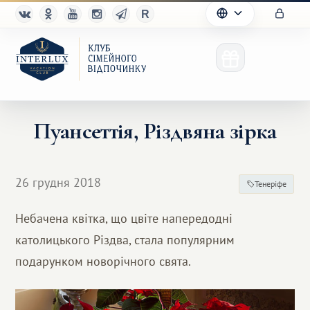
Пуансеттія, Різдвяна зірка
Клуб
26 грудня 2018
Тенеріфе
Переваги
Небачена квітка, що цвіте напередодні
Партнерам
католицького Різдва, стала популярним
Благотворительность
подарунком новорічного свята.