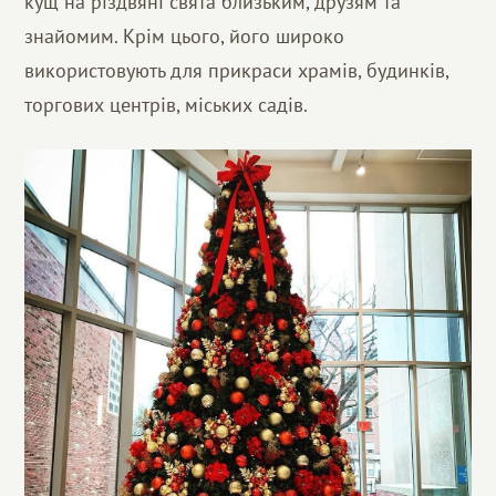
кущ на різдвяні свята близьким, друзям та
знайомим. Крім цього, його широко
використовують для прикраси храмів, будинків,
торгових центрів, міських садів.