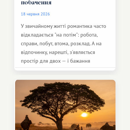
побачення
18 червня 2026
У звичайному житті романтика часто
відкладається "на потім": робота,
справи, побут, втома, розклад. А на
відпочинку, нарешті, з'являється
простір для двох — і бажання
зробити для близької людини щось
особливе. Не обов'язково масштабне,
але тепле і незабутнє :)