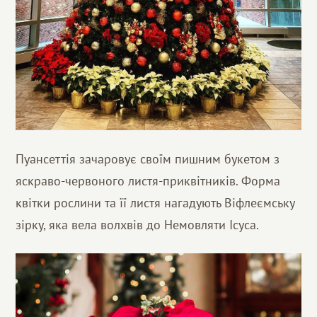
Пуансеттія зачаровує своїм пишним букетом з
яскраво-червоного листя-приквітників. Форма
квітки рослини та її листя нагадують Віфлеємську
зірку, яка вела волхвів до Немовляти Ісуса.