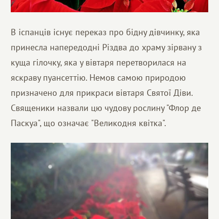
В іспанців існує переказ про бідну дівчинку, яка
принесла напередодні Різдва до храму зірвану з
куща гілочку, яка у вівтаря перетворилася на
яскраву пуансеттію. Немов самою природою
призначено для прикраси вівтаря Святої Діви.
Священики назвали цю чудову рослину "Флор де
Паскуа", що означає "Великодня квітка".