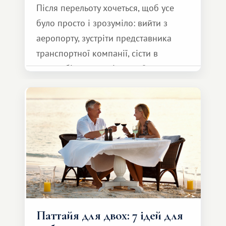
Після перельоту хочеться, щоб усе
було просто і зрозуміло: вийти з
аеропорту, зустріти представника
транспортної компанії, сісти в
автомобіль та спокійно доїхати до
курорту.
Паттайя для двох: 7 ідей для