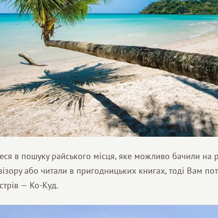
еся в пошуку райського місця, яке можливо бачили на
евізору або читали в пригодницьких книгах, тоді Вам по
трів — Ко-Куд.