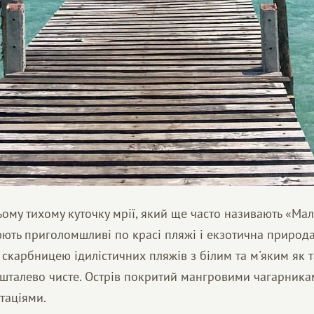
ьому тихому куточку мрії, який ще часто називають «Мал
ють приголомшливі по красі пляжі і екзотична природа
скарбницею ідилістичних пляжів з білим та м'яким як т
ишталево чисте. Острів покритий мангровими чагарника
таціями.