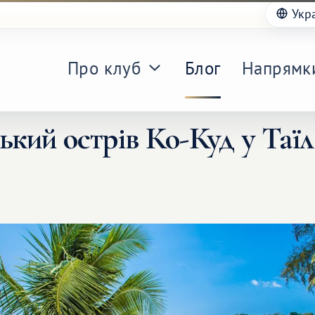
Укр
Про клуб
Блог
Напрямк
ький острів Ко-Куд у Таїл