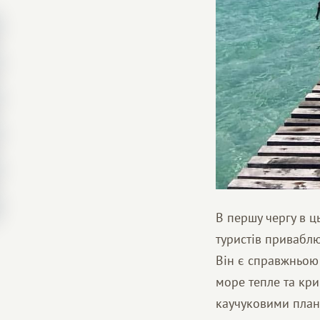
В першу чергу в ц
туристів приваблю
Він є справжньою 
море тепле та кр
каучуковими план