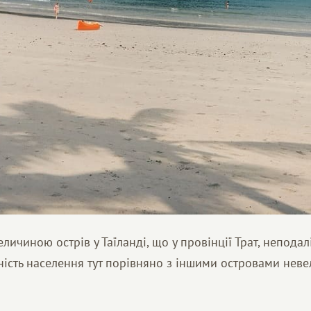
еличиною острів у Таїланді, що у провінції Трат, неподал
ість населення тут порівняно з іншими островами неве