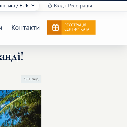
аїнська
/ EUR
Вхід і Реєстрація
РЕЄСТРАЦІЯ
и
Контакти
СЕРТИФІКАТА
анді!
Таїланд