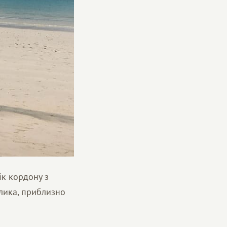
ік кордону з
лика, приблизно