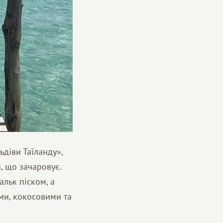
ьдіви Таїланду»,
, що зачаровує.
альк піском, а
ми, кокосовими та