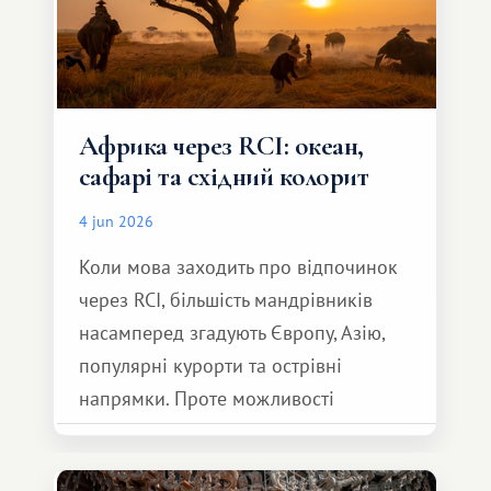
Африка через RCI: океан,
сафарі та східний колорит
4 jun 2026
Коли мова заходить про відпочинок
через RCI, більшість мандрівників
насамперед згадують Європу, Азію,
популярні курорти та острівні
напрямки. Проте можливості
обмінної системи значно ширші.
Серед них є і Африка – континент,