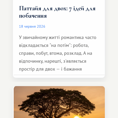
Паттайя для двох: 7 ідей для
побачення
18 червня 2026
У звичайному житті романтика часто
відкладається "на потім": робота,
справи, побут, втома, розклад. А на
відпочинку, нарешті, з'являється
простір для двох — і бажання
зробити для близької людини щось
особливе. Не обов'язково масштабне,
але тепле і незабутнє :)