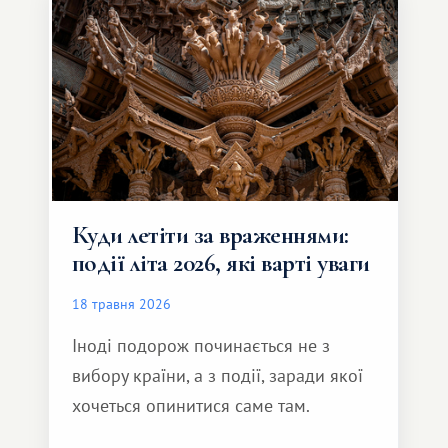
який здатний подарувати зовсім
інший формат подорожі.
Куди летіти за враженнями:
події літа 2026, які варті уваги
18 травня 2026
Іноді подорож починається не з
вибору країни, а з події, заради якої
хочеться опинитися саме там.