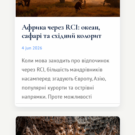
Африка через RCI: океан,
сафарі та східний колорит
4 jun 2026
Коли мова заходить про відпочинок
через RCI, більшість мандрівників
насамперед згадують Європу, Азію,
популярні курорти та острівні
напрямки. Проте можливості
обмінної системи значно ширші.
Серед них є і Африка – континент,
який здатний подарувати зовсім
інший формат подорожі.