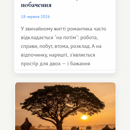
побачення
18 червня 2026
У звичайному житті романтика часто
відкладається "на потім": робота,
справи, побут, втома, розклад. А на
відпочинку, нарешті, з'являється
простір для двох — і бажання
зробити для близької людини щось
особливе. Не обов'язково масштабне,
але тепле і незабутнє :)