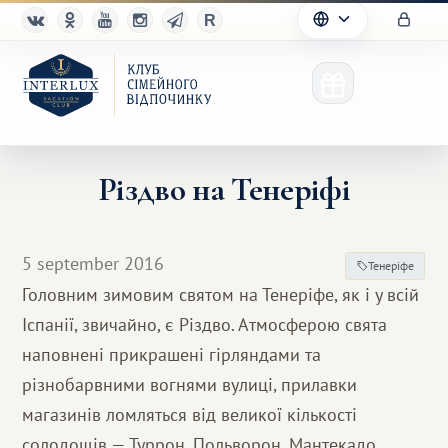
Різдво на Тенеріфі
Клуб
5 september 2016
Тенеріфе
Переваги
Головним зимовим святом на Тенеріфе, як і у всій
Іспанії, звичайно, є Різдво. Атмосферою свята
Партнерам
наповнені прикрашені гірляндами та
Благотворительность
різнобарвними вогнями вулиці, прилавки
магазинів ломляться від великої кількості
солодощів — Туррон, Польворон, Мантекадо,