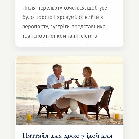
Після перельоту хочеться, щоб усе
було просто і зрозуміло: вийти з
аеропорту, зустріти представника
транспортної компанії, сісти в
автомобіль та спокійно доїхати до
курорту.
Паттайя для двох: 7 ідей для