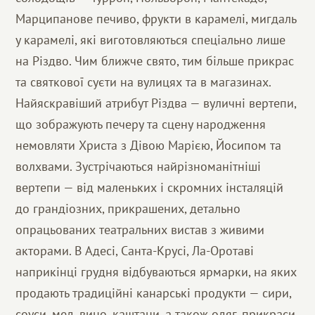
Марципанове печиво, фрукти в карамелі, мигдаль
у карамелі, які виготовляються спеціально лише
на Різдво. Чим ближче свято, тим більше прикрас
та святкової суєти на вулицях та в магазинах.
Найяскравіший атрибут Різдва — вуличні вертепи,
що зображують печеру та сцену народження
немовляти Христа з Дівою Марією, Йосипом та
волхвами. Зустрічаються найрізноманітніші
вертепи — від маленьких і скромних інсталяцій
до грандіозних, прикрашених, детально
опрацьованих театральних вистав з живими
акторами. В Адесі, Санта-Крусі, Ла-Оротаві
наприкінці грудня відбуваються ярмарки, на яких
продають традиційні канарські продукти — сири,
соуси, мед, вино, каштани, а також одяг, прикраси,