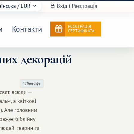
аїнська
/ EUR
Вхід і Реєстрація
РЕЄСТРАЦІЯ
и
Контакти
СЕРТИФІКАТА
іших декорацій
Тенеріфе
свят, всюди —
льм, а квіткові
). Але головним
ражує біблійну
людей, тварин та