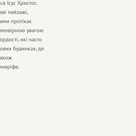
я Ісус Христос.
ві пейзажі,
кими протікає
еймовірною увагою
рдості, які часто
лових будинках, де
Також
енеріфе.