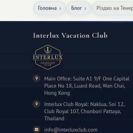
але тепле і незабутнє :)
Головна
Блог
Різдво на Тене
Interlux Vacation Club
Main Office: Suite A1 9/F One Capital
Place No 18, Luard Road, Wan Chai,
Hong Kong
Interlux Club Royal: Naklua, Soi 12,
Club Royal 107, Chonburi Pattaya,
Thailand
info@interluxclub.com