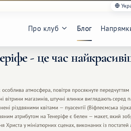
Укр
Про клуб
Блог
Напрямк
еріфе - це час найкрасив
 особлива атмосфера, повітря просякнуте передчуттям 
 вітрини магазинів, штучні ялинки виглядають серед па
ені різдвяними квітами — пуасентії (Віфлеємська зірка
яним атрибутом на Тенеріфе є белен — макет, який зоб
я Христа у мініатюрних сценах, виконаних із постатей 