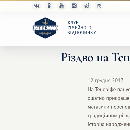
Різдво на Тен
12 грудня 2017
На Тенеріфе панує
ошатно прикрашені
магазини переповн
традиційним різдв
історію народженн