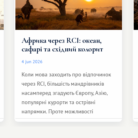
Африка через RCI: океан,
сафарі та східний колорит
4 jun 2026
Коли мова заходить про відпочинок
через RCI, більшість мандрівників
насамперед згадують Європу, Азію,
популярні курорти та острівні
напрямки. Проте можливості
обмінної системи значно ширші.
Серед них є і Африка – континент,