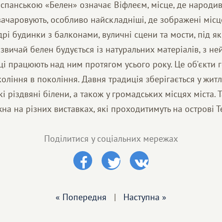
Іспанською «Белен» означає Віфлеєм, місце, де народивс
зачаровують, особливо найскладніші, де зображені місце
рі будинки з балконами, вуличні сцени та мости, під я
звичай белен будується із натуральних матеріалів, з н
ці працюють над ним протягом усього року. Це об'єкти го
оління в покоління. Давня традиція зберігається у жит
і різдвяні білени, а також у громадських місцях міста. 
а на різних виставках, які проходитимуть на острові Т
Поділитися у соціальних мережах
« Попередня
|
Наступна »