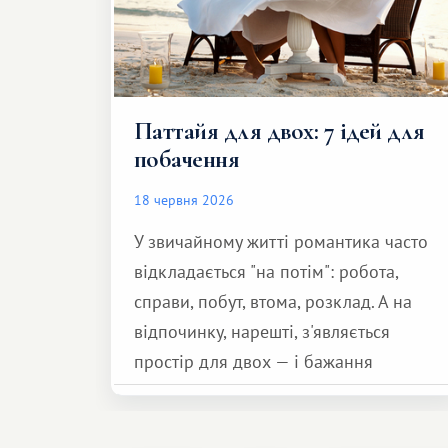
Паттайя для двох: 7 ідей для
побачення
18 червня 2026
У звичайному житті романтика часто
відкладається "на потім": робота,
справи, побут, втома, розклад. А на
відпочинку, нарешті, з'являється
простір для двох — і бажання
зробити для близької людини щось
особливе. Не обов'язково масштабне,