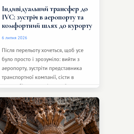
Індивідуальний трансфер до
IVC: зустріч в аеропорту та
комфортний шлях до курорту
6 липня 2026
Після перельоту хочеться, щоб усе
було просто і зрозуміло: вийти з
аеропорту, зустріти представника
транспортної компанії, сісти в
автомобіль та спокійно доїхати до
курорту.