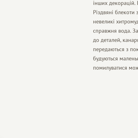
інших декорацій. 
Різдвяні блекоти 
невеликі хитромуд
справжня вода. За
до деталей, канар
передаються з пок
будуються маленьк
помилуватися можн