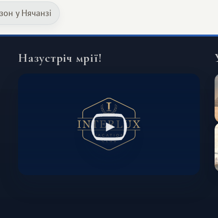
який здатний подарувати зовсім
зон у Нячанзі
інший формат подорожі.
Назустріч мрії!