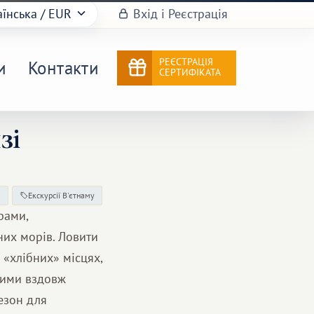
аїнська
/ EUR
Вхід і Реєстрація
РЕЄСТРАЦІЯ
и
Контакти
СЕРТИФІКАТА
зі
м
Екскурсії В'єтнаму
рами,
них морів. Ловити
 «хлібних» місцях,
ними вздовж
езон для