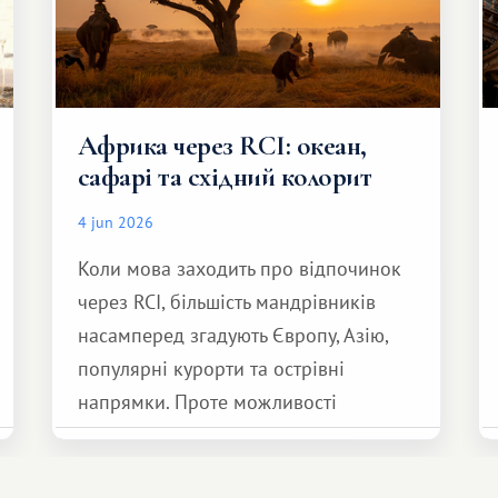
Африка через RCI: океан,
сафарі та східний колорит
4 jun 2026
Коли мова заходить про відпочинок
через RCI, більшість мандрівників
насамперед згадують Європу, Азію,
популярні курорти та острівні
напрямки. Проте можливості
обмінної системи значно ширші.
Серед них є і Африка – континент,