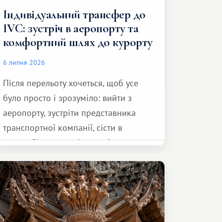
Індивідуальний трансфер до
IVC: зустріч в аеропорту та
комфортний шлях до курорту
6 липня 2026
Після перельоту хочеться, щоб усе
було просто і зрозуміло: вийти з
аеропорту, зустріти представника
транспортної компанії, сісти в
автомобіль та спокійно доїхати до
курорту.