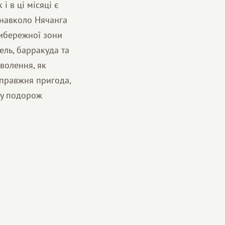
і в ці місяці є
 навколо Нячанга
рибережної зони
ель, барракуда та
волення, як
справжня пригода,
шу подорож