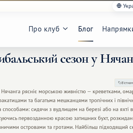
Укр
Про клуб
Блог
Напрямк
ибальський сезон у Нячан
В'єтна
в Нячанга рясніє морською живністю — креветками, ома
ракатицами та багатьма мешканцями тропічних і північ
способами: сидячи з вудлищем на березі або на яхті в
уючись первозданною красою затишних бухт, розкида
ничими островами та гротами. Найбільш підходящий с