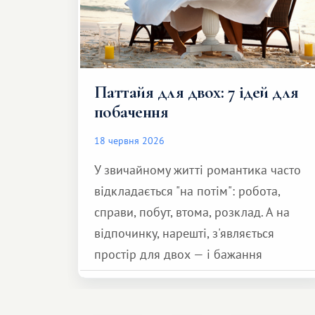
Паттайя для двох: 7 ідей для
побачення
18 червня 2026
У звичайному житті романтика часто
відкладається "на потім": робота,
справи, побут, втома, розклад. А на
відпочинку, нарешті, з'являється
простір для двох — і бажання
зробити для близької людини щось
особливе. Не обов'язково масштабне,