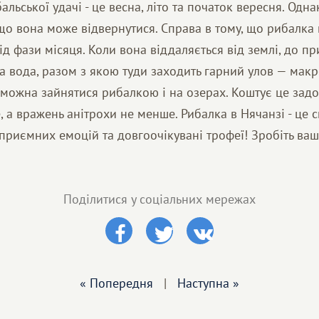
ьської удачі - це весна, літо та початок вересня. Однак 
 що вона може відвернутися. Справа в тому, що рибалка
ід фази місяця. Коли вона віддаляється від землі, до п
 вода, разом з якою туди заходить гарний улов — макр
, можна зайнятися рибалкою і на озерах. Коштує це задо
 а вражень анітрохи не менше. Рибалка в Нячанзі - це 
приємних емоцій та довгоочікувані трофеї! Зробіть ва
Поділитися у соціальних мережах
« Попередня
|
Наступна »