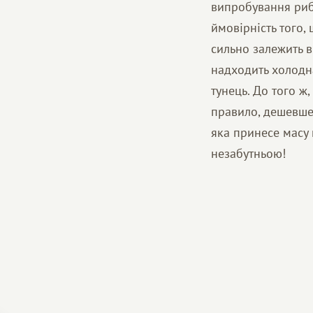
випробування рибал
ймовірність того,
сильно залежить в
надходить холодна
тунець. До того ж
правило, дешевше,
яка принесе масу 
незабутньою!