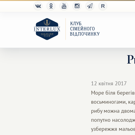
Р
12 квітня 2017
Море біля берегі
восьминогами, ка
рибу можна двома 
попутно насолодж
узбережжя мальов