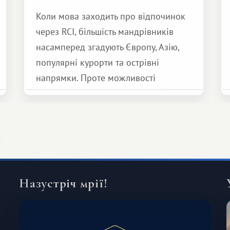
Коли мова заходить про відпочинок
через RCI, більшість мандрівників
насамперед згадують Європу, Азію,
популярні курорти та острівні
напрямки. Проте можливості
обмінної системи значно ширші.
Серед них є і Африка – континент,
який здатний подарувати зовсім
інший формат подорожі.
Назустріч мрії!