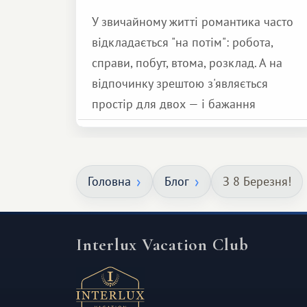
У звичайному житті романтика часто
відкладається "на потім": робота,
справи, побут, втома, розклад. А на
відпочинку зрештою з'являється
простір для двох — і бажання
зробити для близької людини щось
особливе. Не обов'язково масштабне,
але тепле і незабутнє :)
Головна
Блог
З 8 Березня!
Interlux Vacation Club