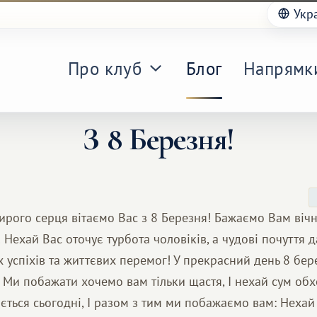
Укр
Про клуб
Блог
Напрямк
З 8 Березня!
ирого серця вітаємо Вас з 8 Березня! Бажаємо Вам вічно
! Нехай Вас оточує турбота чоловіків, а чудові почуття 
 успіхів та життєвих перемог! У прекрасний день 8 бе
 Ми побажати хочемо вам тільки щастя, І нехай сум обх
ться сьогодні, І разом з тим ми побажаємо вам: Нехай