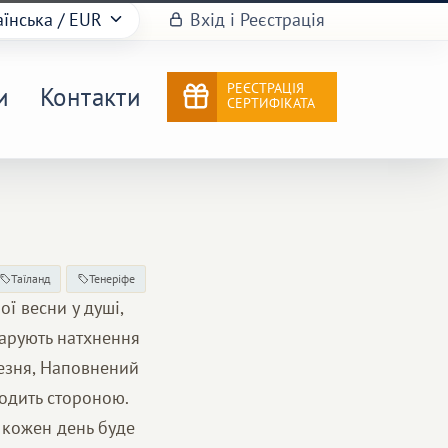
аїнська
/ EUR
Вхід і Реєстрація
РЕЄСТРАЦІЯ
и
Контакти
СЕРТИФІКАТА
Таїланд
Тенеріфе
ї весни у душі,
дарують натхнення
резня, Наповнений
одить стороною.
 кожен день буде