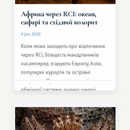
Африка через RCI: океан,
сафарі та східний колорит
4 jun 2026
Коли мова заходить про відпочинок
через RCI, більшість мандрівників
насамперед згадують Європу, Азію,
популярні курорти та острівні
напрямки. Проте можливості
обмінної системи значно ширші.
Серед них є і Африка – континент,
який здатний подарувати зовсім
інший формат подорожі.