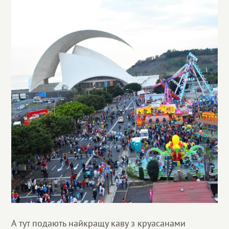
А тут подають найкращу каву з круасанами