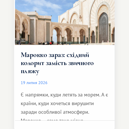
Марокко зараз: східний
колорит замість звичного
пляжу
19 липня 2026
Є напрямки, куди летять за морем. А є
країни, куди хочеться вирушити
заради особливої ​​атмосфери.
Марокко – саме таке місце.