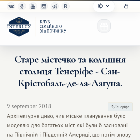
Старе містечко та колишня
столиця Тенеріфе - Сан-
Клуб
Крістобаль-де-ла-Лагуна.
Переваги
Партнерам
9 september 2018
Тенеріфе
Архітектурне диво, чиє міське планування було
Благотворительность
моделлю для багатьох міст, які були б засновані
на Північній і Південній Америці, що потім знову