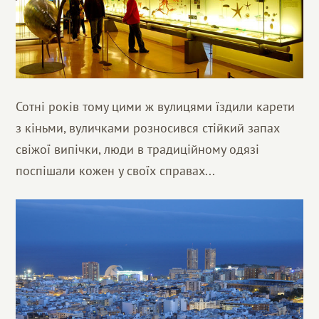
Сотні років тому цими ж вулицями їздили карети
з кіньми, вуличками розносився стійкий запах
свіжої випічки, люди в традиційному одязі
поспішали кожен у своїх справах...