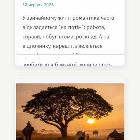
18 червня 2026
У звичайному житті романтика часто
відкладається "на потім": робота,
справи, побут, втома, розклад. А на
відпочинку, нарешті, з'являється
простір для двох — і бажання
зробити для близької людини щось
особливе. Не обов'язково масштабне,
але тепле і незабутнє :)