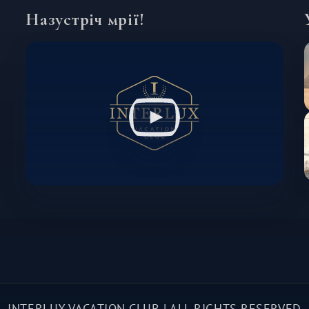
Назустріч мрії!
INTERLUX VACATION CLUB | ALL RIGHTS RESERVED