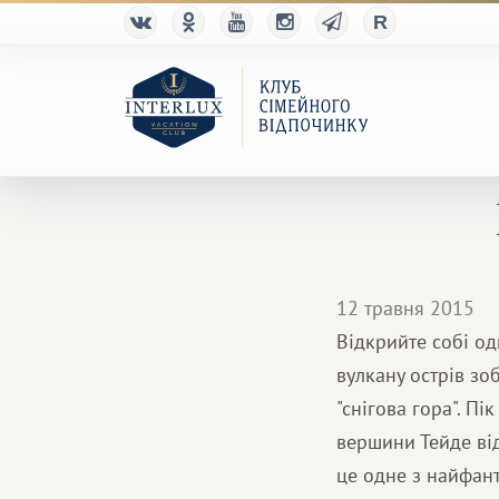
12 травня 2015
Відкрийте собі од
вулкану острів зо
"снігова гора". Пі
вершини Тейде від
це одне з найфант