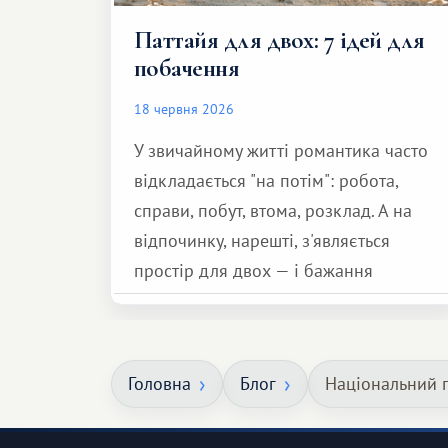
Паттайя для двох: 7 ідей для
побачення
18 червня 2026
У звичайному житті романтика часто
відкладається "на потім": робота,
справи, побут, втома, розклад. А на
відпочинку, нарешті, з'являється
простір для двох — і бажання
зробити для близької людини щось
особливе. Не обов'язково масштабне,
але тепле і незабутнє :)
Головна
Блог
Національний 