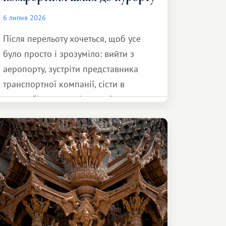
6 липня 2026
Після перельоту хочеться, щоб усе
було просто і зрозуміло: вийти з
аеропорту, зустріти представника
транспортної компанії, сісти в
автомобіль та спокійно доїхати до
курорту.