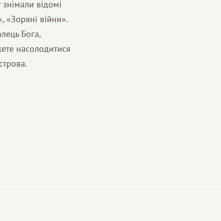
 знімали відомі
, «Зоряні війни».
лець Бога,
ожете насолодитися
строва.