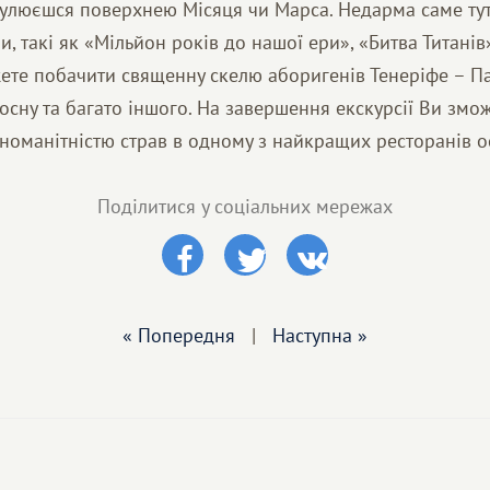
гулюєшся поверхнею Місяця чи Марса. Недарма саме тут
и, такі як «Мільйон років до нашої ери», «Битва Титанів»
ете побачити священну скелю аборигенів Тенеріфе – Па
 сосну та багато іншого. На завершення екскурсії Ви зм
номанітністю страв в одному з найкращих ресторанів о
Поділитися у соціальних мережах
« Попередня
|
Наступна »