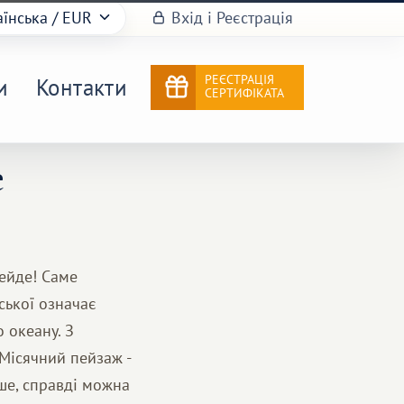
аїнська
/ EUR
Вхід і Реєстрація
РЕЄСТРАЦІЯ
и
Контакти
СЕРТИФІКАТА
е
Тейде! Саме
ської означає
о океану. З
 Місячний пейзаж -
ше, справді можна