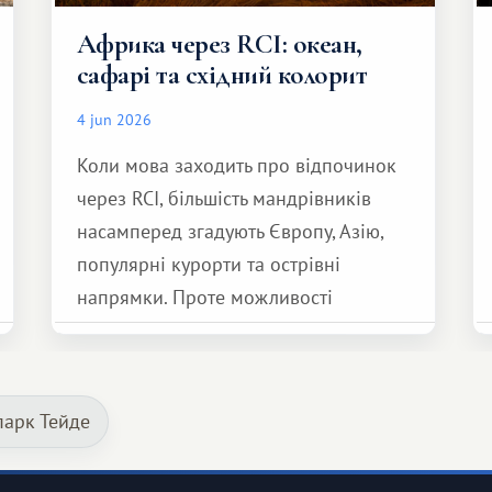
Африка через RCI: океан,
сафарі та східний колорит
4 jun 2026
Коли мова заходить про відпочинок
через RCI, більшість мандрівників
насамперед згадують Європу, Азію,
популярні курорти та острівні
напрямки. Проте можливості
обмінної системи значно ширші.
Серед них є і Африка – континент,
який здатний подарувати зовсім
парк Тейде
інший формат подорожі.