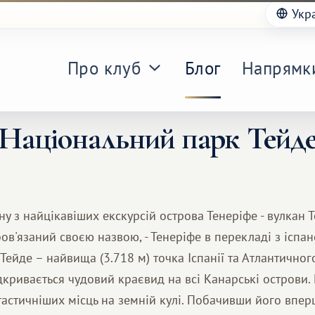
Укр
Про клуб
Блог
Напрямк
Національний парк Тейд
ну з найцікавіших екскурсій острова Тенеріфе - вулкан 
бов'язаний своєю назвою, - Тенеріфе в перекладі з іспан
к Тейде – найвища (3.718 м) точка Іспанії та Атлантичног
кривається чудовий краєвид на всі Канарські острови.
астичніших місць на земній кулі. Побачивши його впер