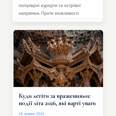
популярні курорти та острівні
напрямки. Проте можливості
обмінної системи значно ширші.
Серед них є і Африка – континент,
який здатний подарувати зовсім
інший формат подорожі.
Куди летіти за враженнями:
події літа 2026, які варті уваги
18 травня 2026