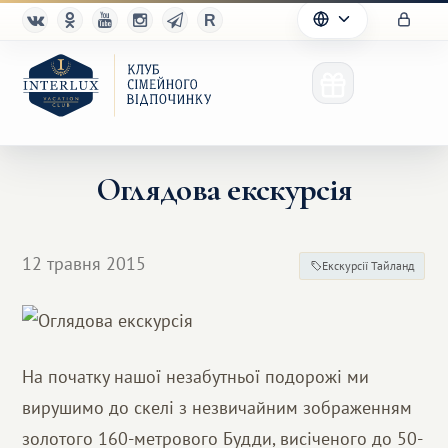
Оглядова екскурсія
Клуб
12 травня 2015
Екскурсії Тайланд
Переваги
Партнерам
Благотворительность
На початку нашої незабутньої подорожі ми
вирушимо до скелі з незвичайним зображенням
золотого 160-метрового Будди, висіченого до 50-