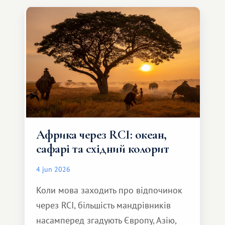
особливе. Не обов'язково масштабне,
але тепле і незабутнє :)
Африка через RCI: океан,
сафарі та східний колорит
4 jun 2026
Коли мова заходить про відпочинок
через RCI, більшість мандрівників
насамперед згадують Європу, Азію,