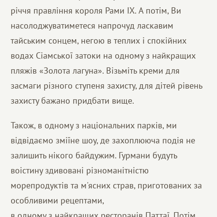
річчя правління короля Рами IX. А потім, Ви
насолоджуватиметеся напрочуд ласкавим
тайським сонцем, негою в теплих і спокійних
водах Сіамської затоки на одному з найкращих
пляжів «Золота лагуна». Візьміть креми для
засмаги різного ступеня захисту, для дітей рівень
захисту бажано придбати вище.
Також, в одному з національних парків, ми
відвідаємо зміїне шоу, де захоплююча подія не
залишить нікого байдужим. Гурмани будуть
воістину здивовані різноманітністю
морепродуктів та м'ясних страв, приготованих за
особливими рецептами,
в одному з найкращих ресторанів Паттаї. Потім,