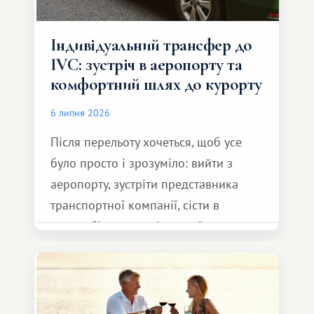
Індивідуальний трансфер до
IVC: зустріч в аеропорту та
комфортний шлях до курорту
6 липня 2026
Після перельоту хочеться, щоб усе
було просто і зрозуміло: вийти з
аеропорту, зустріти представника
транспортної компанії, сісти в
автомобіль та спокійно доїхати до
курорту.