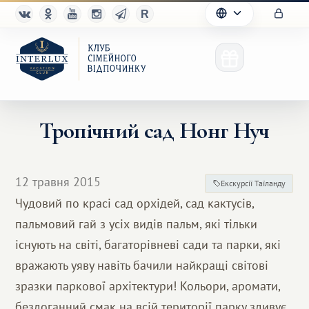
Тропічний сад Нонг Нуч
Клуб
12 травня 2015
Екскурсії Таїланду
Переваги
Чудовий по красі сад орхідей, сад кактусів,
пальмовий гай з усіх видів пальм, які тільки
Партнерам
існують на світі, багаторівневі сади та парки, які
Благотворительность
вражають уяву навіть бачили найкращі світові
зразки паркової архітектури! Кольори, аромати,
бездоганний смак на всій території парку здивує