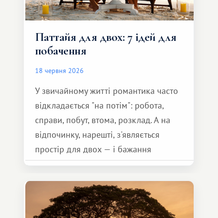
Паттайя для двох: 7 ідей для
побачення
18 червня 2026
У звичайному житті романтика часто
відкладається "на потім": робота,
справи, побут, втома, розклад. А на
відпочинку, нарешті, з'являється
простір для двох — і бажання
зробити для близької людини щось
особливе. Не обов'язково масштабне,
але тепле і незабутнє :)