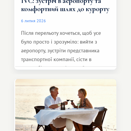
IVC: зустріч в аеропорту та
комфортний шлях до курорту
6 липня 2026
Після перельоту хочеться, щоб усе
було просто і зрозуміло: вийти з
аеропорту, зустріти представника
транспортної компанії, сісти в
автомобіль та спокійно доїхати до
курорту.