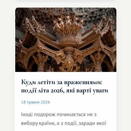
Серед них є і Африка – континент,
який здатний подарувати зовсім
інший формат подорожі.
Куди летіти за враженнями:
події літа 2026, які варті уваги
18 травня 2026
Іноді подорож починається не з
вибору країни, а з події, заради якої