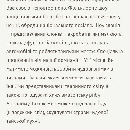
Вас своєю неповторністю. Фольклорне шоу –
танці, тайський бокс, бої на слонах, посвячення у
ченці, обряди національного весілля. Шоу слонів
– представлення слонів – акробатів, які малюють,
грають у футбол, баскетбол, що катаються на
автомобілі та роблять тайський масаж. Спеціальна
пропозиція від нашої компанії – VIP місця. Ви
матимете можливість зробити чудові знімки з
тиграми, гімалайським ведмедем, мавпами та
іншими представниками тваринного світу, а
також погодувати хижу амазонську рибу
Аропайму. Також, Ви зможете під час обіду
(шведський стіл), скуштувати страви чудової
тайської кухні.