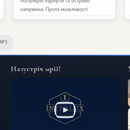
популярні курорти та острівні
напрямки. Проте можливості
обмінної системи значно ширші.
Серед них є і Африка – континент,
який здатний подарувати зовсім
 №3
інший формат подорожі.
Назустріч мрії!