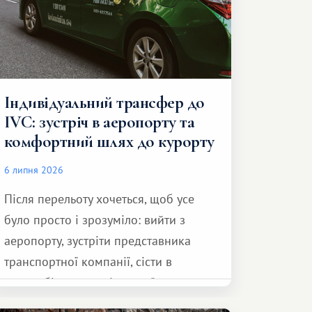
Індивідуальний трансфер до
IVC: зустріч в аеропорту та
комфортний шлях до курорту
6 липня 2026
Після перельоту хочеться, щоб усе
було просто і зрозуміло: вийти з
аеропорту, зустріти представника
транспортної компанії, сісти в
автомобіль та спокійно доїхати до
курорту.