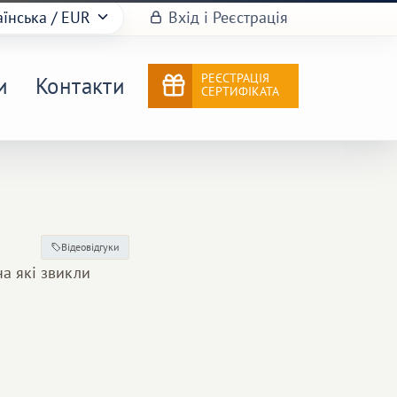
аїнська
/ EUR
Вхід і Реєстрація
РЕЄСТРАЦІЯ
и
Контакти
СЕРТИФІКАТА
Відеовідгуки
на які звикли