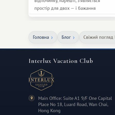
відпочинку, нарешті, з'являється
простір для двох — і бажання
зробити для близької людини щось
особливе. Не обов'язково масштабне,
але тепле і незабутнє :)
Головна
Блог
Свіжий погляд
Interlux Vacation Club
Main Office: Suite A1 9/F One Capital
Place No 18, Luard Road, Wan Chai,
Hong Kong