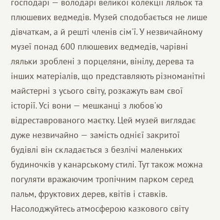
господарі — володарі великої колекції ляльок та
плюшевих ведмедів. Музей сподобається не лише
дівчаткам, а й решті членів сім'ї. У незвичайному
музеї понад 600 плюшевих ведмедів, чарівні
ляльки зроблені з порцеляни, вінілу, дерева та
інших матеріалів, що представляють різноманітні
майстерні з усього світу, розкажуть вам свої
історії. Усі вони — мешканці з любов'ю
відреставрованого маєтку. Цей музей виглядає
дуже незвичайно — замість однієї закритої
будівлі він складається з безлічі маленьких
будиночків у канарському стилі. Тут також можна
погуляти вражаючим тропічним парком серед
пальм, фруктових дерев, квітів і ставків.
Насолоджуйтесь атмосферою казкового світу