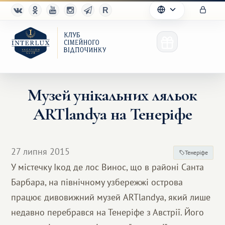
Музей унікальних ляльок
ARTlandya на Тенеріфе
Клуб
Переваги
27 липня 2015
Тенеріфе
Партнерам
У містечку Ікод де лос Винос, що в районі Санта
Барбара, на північному узбережжі острова
Благотворительность
працює дивовижний музей ARTlandya, який лише
недавно перебрався на Тенеріфе з Австрії. Його