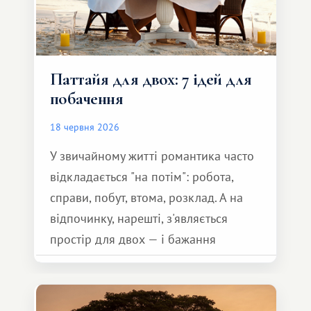
Паттайя для двох: 7 ідей для
побачення
18 червня 2026
У звичайному житті романтика часто
відкладається "на потім": робота,
справи, побут, втома, розклад. А на
відпочинку, нарешті, з'являється
простір для двох — і бажання
зробити для близької людини щось
особливе. Не обов'язково масштабне,
але тепле і незабутнє :)