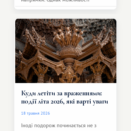
обмінної системи значно ширші.
Серед них є і Африка – континент,
який здатний подарувати зовсім
інший формат подорожі.
Куди летіти за враженнями:
події літа 2026, які варті уваги
18 травня 2026
Іноді подорож починається не з