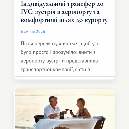
Індивідуальний трансфер до
IVC: зустріч в аеропорту та
комфортний шлях до курорту
6 липня 2026
Після перельоту хочеться, щоб усе
було просто і зрозуміло: вийти з
аеропорту, зустріти представника
транспортної компанії, сісти в
автомобіль та спокійно доїхати до
курорту.