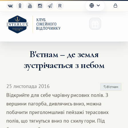
В'єтнам – де земля
зустрічається з небом
Клуб
Переваги
25 листопада 2016
В'єтнам
Партнерам
Відкрийте для себе чарівну рисових полів. З
вершини пагорба, дивлячись вниз, можна
Благотворительность
побачити приголомшливі пейзажі терасових
полів, що тягнуться вниз по схилу гори. Під