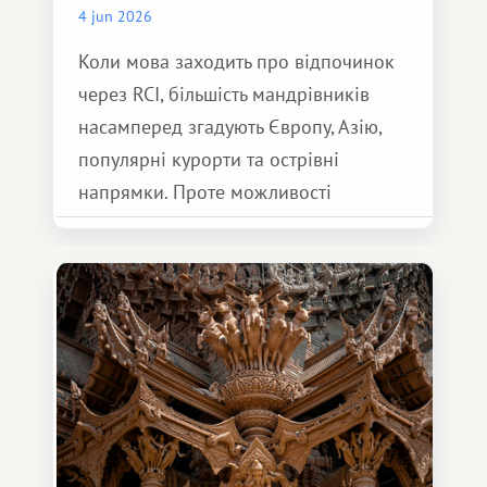
4 jun 2026
Коли мова заходить про відпочинок
через RCI, більшість мандрівників
насамперед згадують Європу, Азію,
популярні курорти та острівні
напрямки. Проте можливості
обмінної системи значно ширші.
Серед них є і Африка – континент,
який здатний подарувати зовсім
інший формат подорожі.