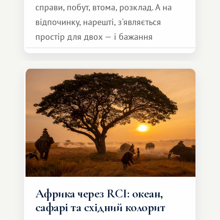
справи, побут, втома, розклад. А на
відпочинку, нарешті, з'являється
простір для двох — і бажання
зробити для близької людини щось
особливе. Не обов'язково масштабне,
але тепле і незабутнє :)
Африка через RCI: океан,
сафарі та східний колорит