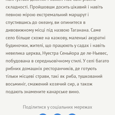
складності. Пройшовши досить цікавий і навіть
певною мірою екстремальний маршрут і
спустившись до океану, ви опинитеся в
дивовижному місці під назвою Таганана. Саме
село більше схоже на казкову, маленькі акуратні
будиночки, жителі, що працюють у садах і навіть
невелика церква, Нуестра Сеньйора де ле-Ньевес,
побудована в середньовічному стилі. У селі багато
рибних домашніх ресторанчиків, де готують
тільки місцеві страви, такі як риба, тушкований
восьминіг, смажений козячий сир, а також
подають знамените канарське вино.
Поділитися у соціальних мережах