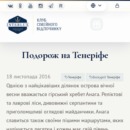
Подорож на Тенеріфе
Клуб
18 листопада 2016
Тенеріфе
Екскурсії Тенеріфе
Переваги
Однією з найцікавіших ділянок острова вічної
весни вважається гірський хребет Анага. Реліктові
Партнерам
та лаврові ліси, дивовижні серпантини та
Благотворительность
приголомшливі оглядові майданчики. Анага
славиться також своїми пішими маршрутами, яких
налічується десятки і кожен має свій рівень