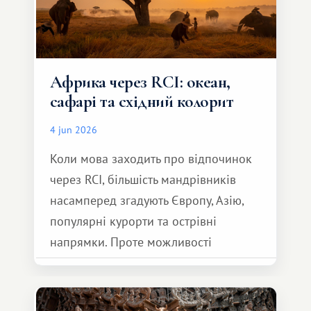
Африка через RCI: океан,
сафарі та східний колорит
4 jun 2026
Коли мова заходить про відпочинок
через RCI, більшість мандрівників
насамперед згадують Європу, Азію,
популярні курорти та острівні
напрямки. Проте можливості
обмінної системи значно ширші.
Серед них є і Африка – континент,
який здатний подарувати зовсім