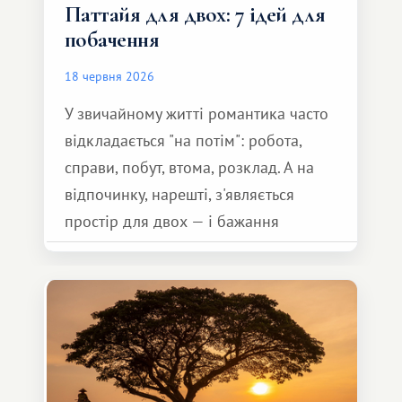
Паттайя для двох: 7 ідей для
побачення
18 червня 2026
У звичайному житті романтика часто
відкладається "на потім": робота,
справи, побут, втома, розклад. А на
відпочинку, нарешті, з'являється
простір для двох — і бажання
зробити для близької людини щось
особливе. Не обов'язково масштабне,
але тепле і незабутнє :)