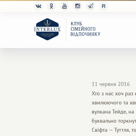
11 червня 2016
Хто з нас хоч раз
хвилюючого та хв
вулкана Тейде, на 
буквально торкнут
Свіфта — Туттля, т