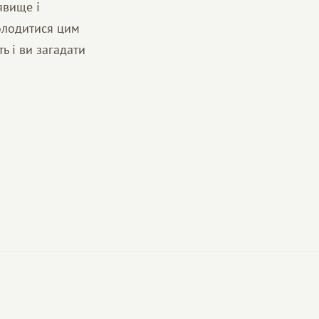
явище і
олодитися цим
ь і ви загадати