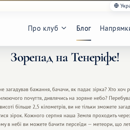
Укр
Про клуб
Блог
Напрямк
Зорепад на Тенеріфе!
 не загадував бажання, бачачи, як падає зірка? Хто хоч 
илюючого почуття, дивлячись на зоряне небо? Перебува
висоті більше 2,5 кілометрів, ви не тільки зможете зага
ися зірок. Кожного серпня наша Земля проходить через
ому в небі ви можете бачити персеїди — метеори, що летя