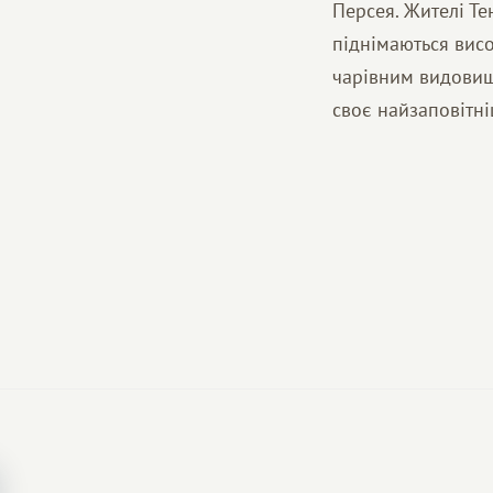
Персея. Жителі Те
піднімаються вис
чарівним видовище
своє найзаповітн