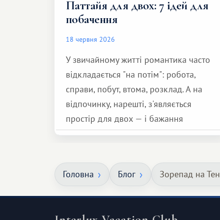
Паттайя для двох: 7 ідей для
побачення
18 червня 2026
У звичайному житті романтика часто
відкладається "на потім": робота,
справи, побут, втома, розклад. А на
відпочинку, нарешті, з'являється
простір для двох — і бажання
зробити для близької людини щось
особливе. Не обов'язково масштабне,
але тепле і незабутнє :)
Головна
Блог
Зорепад на Тен
Interlux Vacation Club