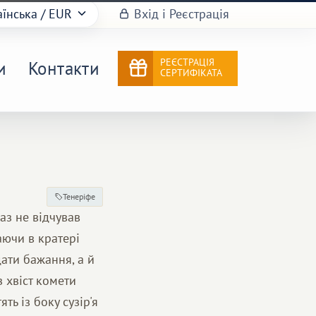
аїнська
/ EUR
Вхід і Реєстрація
РЕЄСТРАЦІЯ
и
Контакти
СЕРТИФІКАТА
Тенеріфе
раз не відчував
ючи в кратері
дати бажання, а й
 хвіст комети
ть із боку сузір'я