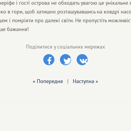
неріфе і гості острова не обходять увагою це унікальне 
око в гори, щоб затишно розташувавшись на ковдрі нас
м і помріяти про далекі світи. Не пропустіть можливіст
іше бажання!
Поділитися у соціальних мережах
« Попередня
|
Наступна »