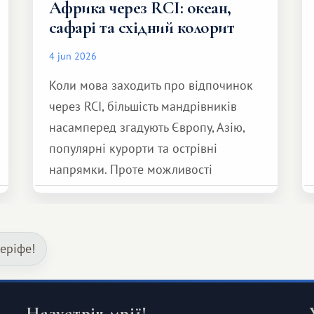
Африка через RCI: океан,
сафарі та східний колорит
4 jun 2026
Коли мова заходить про відпочинок
через RCI, більшість мандрівників
насамперед згадують Європу, Азію,
популярні курорти та острівні
напрямки. Проте можливості
обмінної системи значно ширші.
Серед них є і Африка – континент,
який здатний подарувати зовсім
еріфе!
інший формат подорожі.
Назустріч мрії!