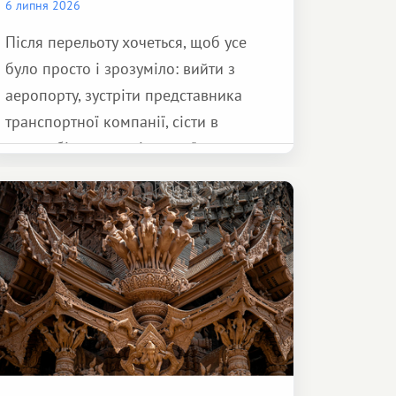
6 липня 2026
Після перельоту хочеться, щоб усе
було просто і зрозуміло: вийти з
аеропорту, зустріти представника
транспортної компанії, сісти в
автомобіль та спокійно доїхати до
курорту.