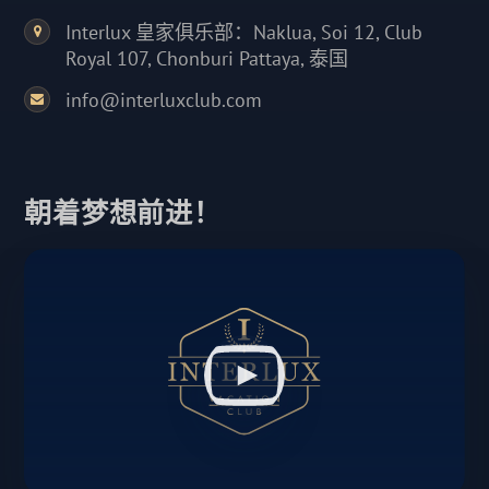
Interlux 皇家俱乐部：Naklua, Soi 12, Club
Royal 107, Chonburi Pattaya, 泰国
info@interluxclub.com
朝着梦想前进！