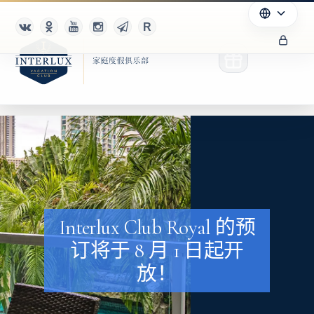
俱乐部
优点
Interlux Club Royal 的预
合作伙伴
订将于 8 月 1 日起开
Благотворительность
放！