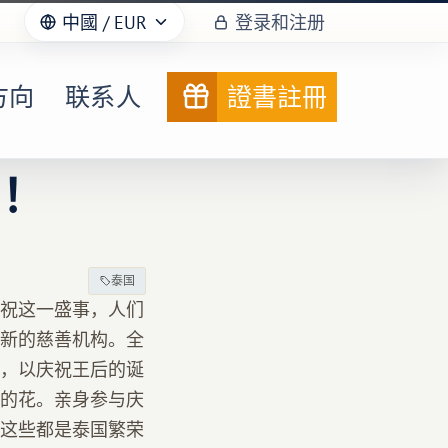
中國
/ EUR
登录和注册
方向
联系人
證書註冊
日！
泰国
庆祝这一盛事，人们
新的慈善机构。全
，以庆祝王后的诞
的花。亲身参与庆
这些都是泰国繁荣