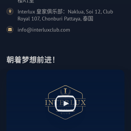
楼A1室
Interlux 皇家俱乐部：Naklua, Soi 12, Club
Royal 107, Chonburi Pattaya, 泰国
info@interluxclub.com
朝着梦想前进！