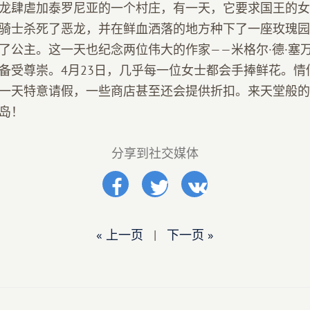
龙肆虐加泰罗尼亚的一个村庄，有一天，它要求国王的女
骑士杀死了恶龙，并在鲜血洒落的地方种下了一座玫瑰园
了公主。这一天也纪念两位伟大的作家——米格尔·德·塞万
备受尊崇。4月23日，几乎每一位女士都会手捧鲜花。情
一天特意请假，一些商店甚至还会提供折扣。来天堂般的
岛！
分享到社交媒体
« 上一页
|
下一页 »