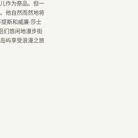
儿作为祭品。但一
。他自然而然地将
提斯和威廉·莎士
侣们悠闲地漫步街
岛屿享受浪漫之旅