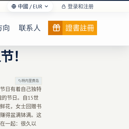
中國
/ EUR
登录和注册
方向
联系人
證書註冊
人节！
特内里费岛
节日有着自己独特
的节日。自15世
鲜花，女士回赠书
赚得盆满钵满。这
在一起：很久以