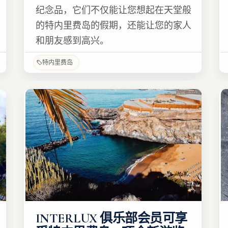
纪念品，它们不仅能让您想起在天堂般
的特内里费岛的假期，还能让您的家人
和朋友感到高兴。
特内里费岛
INTERLUX 俱乐部会员可享