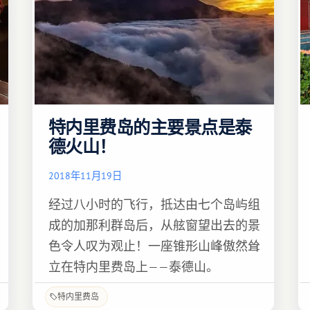
特内里费岛的主要景点是泰
德火山！
2018年11月19日
经过八小时的飞行，抵达由七个岛屿组
成的加那利群岛后，从舷窗望出去的景
色令人叹为观止！一座锥形山峰傲然耸
立在特内里费岛上——泰德山。
特内里费岛