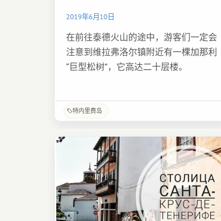
2019年6月10日
在前往泰德火山的途中，游客们一定会
注意到维拉弗洛尔镇附近有一棵加那利
“巨型松树”，它高达二十层楼。
特内里费岛