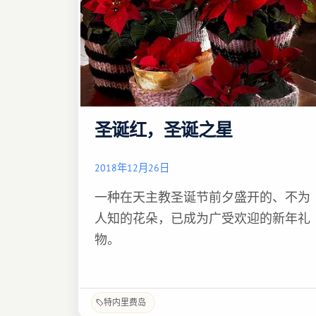
圣诞红，圣诞之星
2018年12月26日
一种在天主教圣诞节前夕盛开的、不为
人知的花朵，已成为广受欢迎的新年礼
物。
特内里费岛