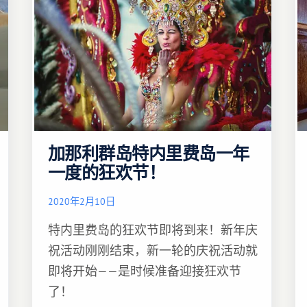
加那利群岛特内里费岛一年
一度的狂欢节！
2020年2月10日
特内里费岛的狂欢节即将到来！新年庆
祝活动刚刚结束，新一轮的庆祝活动就
即将开始——是时候准备迎接狂欢节
了！