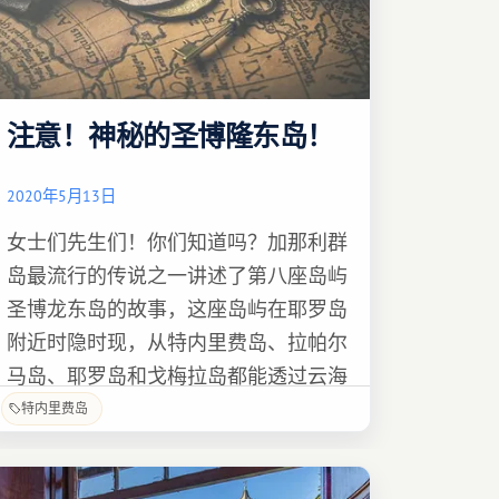
注意！神秘的圣博隆东岛！
2020年5月13日
女士们先生们！你们知道吗？加那利群
岛最流行的传说之一讲述了第八座岛屿
圣博龙东岛的故事，这座岛屿在耶罗岛
附近时隐时现，从特内里费岛、拉帕尔
马岛、耶罗岛和戈梅拉岛都能透过云海
看到它？
特内里费岛