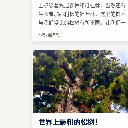
上点缀着残遗森林和月桂林，当然还有
生长着加那利松的针叶林。这里的树木
与我们常见的松树有所不同，让我们一
起来探究其中的原因。
特内里费岛
世界上最粗的松树！