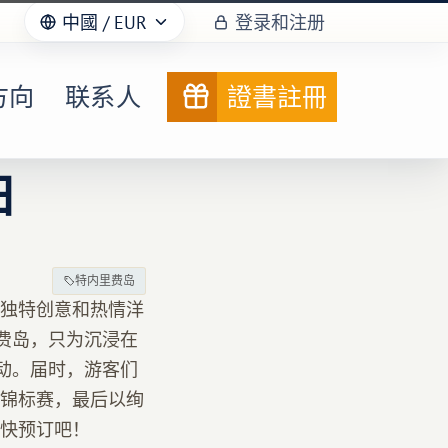
中國
/ EUR
登录和注册
方向
联系人
證書註冊
日
特内里费岛
独特创意和热情洋
费岛，只为沉浸在
动。届时，游客们
锦标赛，最后以绚
快预订吧！