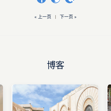
« 上一页
|
下一页 »
博客