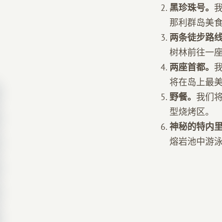
黑珍珠号。
那利群岛美
两条徒步路
树林前往一
两座首都。
将在岛上最
野餐。
我们
型烧烤区。
神秘的特内
熔岩池中游