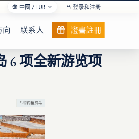
中國
/ EUR
登录和注册
方向
联系人
證書註冊
岛 6 项全新游览项
特内里费岛