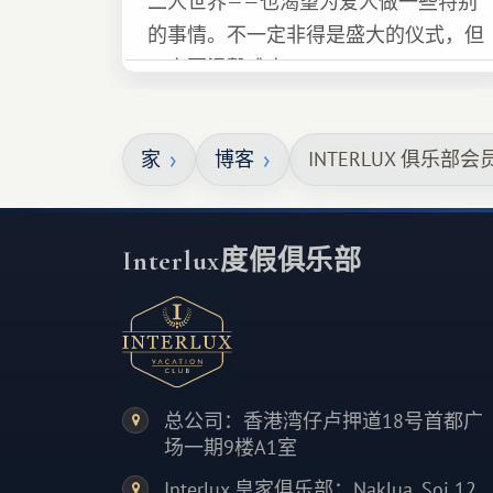
二人世界——也渴望为爱人做一些特别
的事情。不一定非得是盛大的仪式，但
一定要温馨难忘 :)
家
博客
INTERLUX 俱乐
Interlux度假俱乐部
总公司：香港湾仔卢押道18号首都广
场一期9楼A1室
Interlux 皇家俱乐部：Naklua, Soi 12,