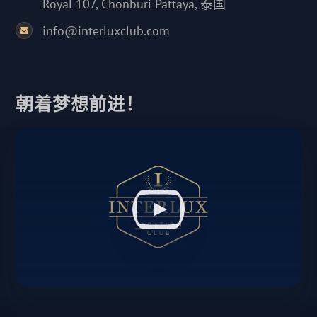
Royal 107, Chonburi Pattaya, 泰国
info@interluxclub.com
朝着梦想前进！