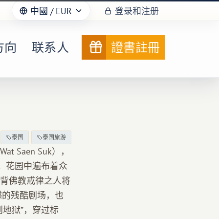
中國
/ EUR
登录和注册
方向
联系人
證書註冊
泰国
泰国旅游
Saen Suk），
）。花园中遍布着众
背佛教戒律之人将
撼的残酷剧场，也
地狱”，穿过标