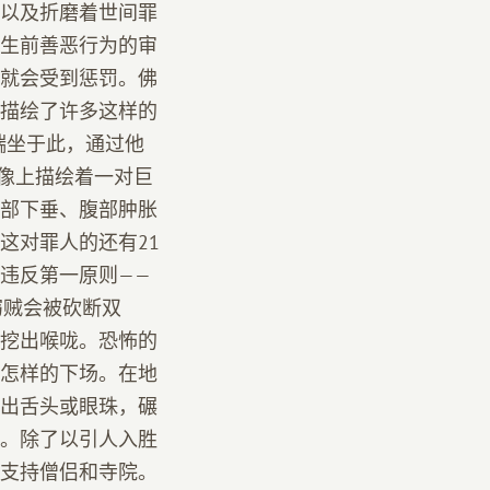
以及折磨着世间罪
生前善恶行为的审
就会受到惩罚。佛
描绘了许多这样的
端坐于此，通过他
雕像上描绘着一对巨
部下垂、腹部肿胀
这对罪人的还有21
违反第一原则——
窃贼会被砍断双
挖出喉咙。恐怖的
怎样的下场。在地
出舌头或眼珠，碾
。除了以引人入胜
支持僧侣和寺院。