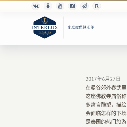
2017年6月27日
在曼谷郊外春武里府
这座佛教寺庙俗称
多寓言雕塑，描绘
会面临怎样的下场
是泰国的热门旅游