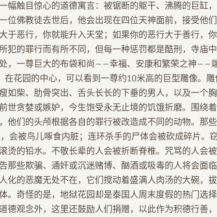
一幅触目惊心的道德寓言：被锯断的躯干、沸腾的巨缸，
一位佛教徒去世后，他会出现在四位天神面前，接受他们
大于恶行，你就能升入天堂；如果你的恶行大于善行，你
所犯的罪行而有所不同，但每一种惩罚都是酷刑，寺庙中
处，一尊巨大的布袋和尚——幸福、安康和繁荣之神——
奉。在花园的中心，可以看到一尊约10米高的巨型雕像。
瘦如柴、肋骨突出、舌头长长的下垂的男人，以及一个胸
前世贪婪或嫉妒，今生饱受永无止境的饥饿折磨。围绕着
，他们的头颅根据各自的罪行被改造成不同的动物。那些
的人，会被鸟儿啄食内脏；连环杀手的尸体会被砍成碎片。
滚烫的铅水。不敬长辈的人会被折断脊椎。咒骂的人会被
告那些欺骗、通奸或沉迷赌博、酗酒或吸毒的人将会面临
人化的恶魔无处不在，它们搅动着盛满人肉汤的大碗，拔
体。奇怪的是，地狱花园却是泰国人周末度假的热门选择
道德观念外，这里还鼓励人们捐赠，以此作为积德行善，