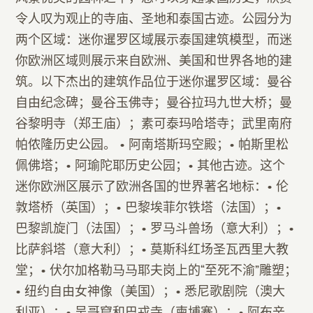
令人叹为观止的寺庙、圣地和泰国古迹。公园分为
两个区域：迷你暹罗区域展示泰国建筑模型，而迷
你欧洲区域则展示来自欧洲、美国和世界各地的建
筑。以下杰出的建筑作品位于迷你暹罗区域：曼谷
自由纪念碑；曼谷玉佛寺；曼谷拉玛九世大桥；曼
谷黎明寺（郑王庙）；素可泰玛哈塔寺；武里南府
帕侬隆历史公园。 • 阿南塔斯玛空殿；• 帕斯里松
佩佛塔；• 阿瑜陀耶历史公园；• 其他古迹。这个
迷你欧洲区展示了欧洲各国的世界著名地标：• 伦
敦塔桥（英国）；• 巴黎埃菲尔铁塔（法国）；•
巴黎凯旋门（法国）；• 罗马斗兽场（意大利）；•
比萨斜塔（意大利）；• 莫斯科红场圣瓦西里大教
堂；• 伏尔加格勒马马耶夫岗上的“至死不渝”雕塑；
• 纽约自由女神像（美国）；• 悉尼歌剧院（澳大
利亚）；• 吴哥窟和巴戎寺（柬埔寨）；• 阿布辛