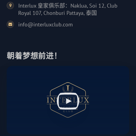
Interlux 皇家俱乐部：Naklua, Soi 12, Club
Royal 107, Chonburi Pattaya, 泰国
info@interluxclub.com
朝着梦想前进！