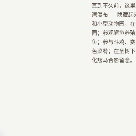
直到不久前，这里
湾瀑布——隐藏起
和小型动物园。在
园；参观鳄鱼养殖
鱼；参与斗鸡、赛
色菜肴；在圣树下
化矮马合影留念。