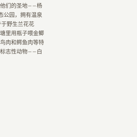
他们的圣地——杨
态公园，拥有温泉
步于野生兰花花
塘里用瓶子喂金鲫
鸟肉和鳄鱼肉等特
标志性动物——白