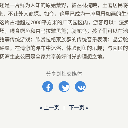
还是一片鲜为人知的原始荒野，被丛林掩映，土著居民将
来，不让外人窥探。如今，这里已成为一座风景如画的生
这片占地超过2000平方米的广阔园区内，游客可以：漫
场，喂食鳄鱼和喜马拉雅黑熊；骑鸵鸟；孩子们可以在池
猪等传统游戏；欣赏拉格莱族群的传统音乐表演；品尝鸵
许愿；在清澈的瀑布中沐浴，体验剥鱼的乐趣；与园区的
杨湾生态公园是全家共享美好时光的理想之地。
分享到社交媒体
« 上一页
|
下一页 »