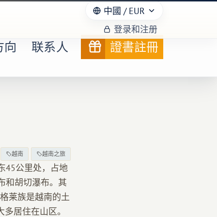
中國
/ EUR
登录和注册
方向
联系人
證書註冊
越南
越南之旅
东45公里处，占地
布和胡切瀑布。其
格莱族是越南的土
大多居住在山区。