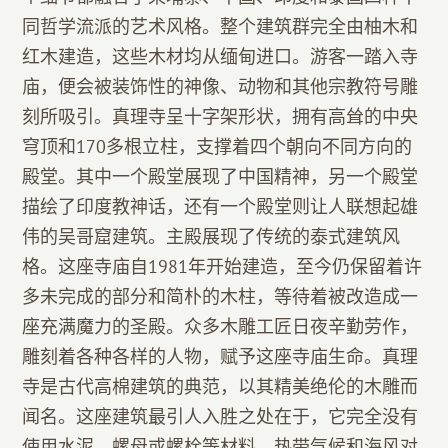
同哲学流派的艺术风格。整个建筑群完全由柚木和
红木建造，这些木材均从缅甸进口。游客一踏入寺
庙，便会被装饰性的神像、动物和其他宗教符号雕
刻所吸引。真理寺呈十字架形状，拥有高耸的中央
穹顶和170多根立柱，支撑着四个朝向不同方向的
殿堂。其中一个殿堂展现了中国精神，另一个殿堂
描绘了印度教神话，还有一个殿堂则让人联想起雄
伟的吴哥窟建筑。主殿展现了传统的泰式建筑风
格。这座寺庙自1981年开始建造，至今仍保留着许
多未完成的部分和简朴的木柱，等待着被改造成一
座充满魔力的圣殿。众多木雕工匠日夜辛勤劳作，
雕刻着各种各样的人物，赋予这座寺庙生命。真理
寺是古代高棉建筑的典范，以其精美绝伦的木雕而
闻名。这座建筑最引人入胜之处在于，它完全没有
使用水泥、螺母或螺栓等材料。热带气候和海风对