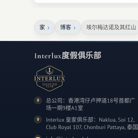
一定要温馨难忘 :)
家
博客
埃尔梅达诺及其红山
Interlux度假俱乐部
总公司：香港湾仔卢押道18号首都广
场一期9楼A1室
Interlux 皇家俱乐部：Naklua, Soi 12,
Club Royal 107, Chonburi Pattaya, 泰国