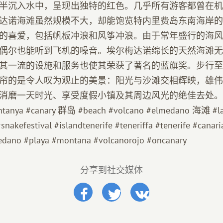
半沉入水中，呈现出独特的红色。几乎所有游客都曾在机
达诺海滩虽然规模不大，却能饱览特内里费岛东南海岸的
的喜爱，包括帆板冲浪和风筝冲浪。由于常年盛行的海风
偶尔也能听到飞机的噪音。埃尔梅达诺绵长的天然海滩无
其一流的设施和服务也使其荣获了著名的蓝旗奖。步行至
帘的是令人叹为观止的美景：阳光与沙滩交相辉映，雄伟
磨一天时光、享受度假小镇及其周边风光的绝佳去处。 #el
ontanya #canary 群岛 #beach #volcano #elmedano 海滩 #la
akefestival #islandtenerife #teneriffa #tenerife #canari
medano #playa #montana #volcanorojo #onca​​nary
分享到社交媒体