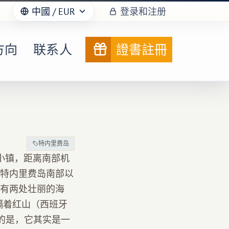
中國
/ EUR
登录和注册
方向
联系人
證書註冊
特内里费岛
假小镇，距离南部机
。特内里费岛南部以
有两处壮丽的海
隔着红山（西班牙
知的是，它其实是一