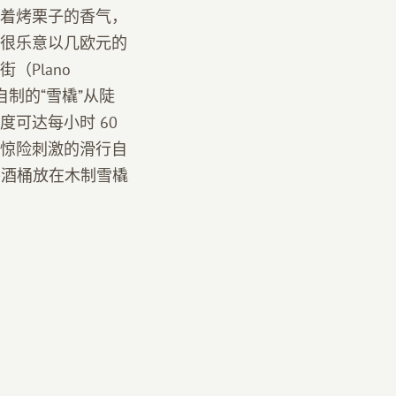
着烤栗子的香气，
很乐意以几欧元的
Plano
自制的“雪橇”从陡
可达每小时 60
惊险刺激的滑行自
将酒桶放在木制雪橇