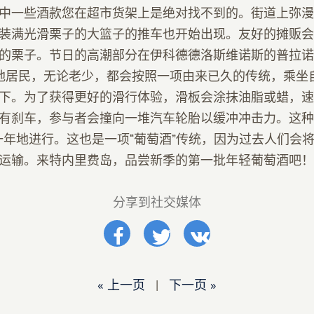
中一些酒款您在超市货架上是绝对找不到的。街道上弥漫
装满光滑栗子的大篮子的推车也开始出现。友好的摊贩会
的栗子。节日的高潮部分在伊科德德洛斯维诺斯的普拉诺街（
。当地居民，无论老少，都会按照一项由来已久的传统，乘坐
下。为了获得更好的滑行体验，滑板会涂抹油脂或蜡，速度
有刹车，参与者会撞向一堆汽车轮胎以缓冲冲击力。这种
复一年地进行。这也是一项“葡萄酒”传统，因为过去人们会
运输。来特内里费岛，品尝新季的第一批年轻葡萄酒吧！
分享到社交媒体
« 上一页
|
下一页 »