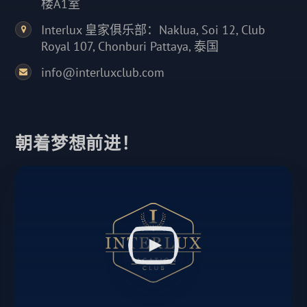
楼A1室
Interlux 皇家俱乐部：Naklua, Soi 12, Club
Royal 107, Chonburi Pattaya, 泰国
info@interluxclub.com
朝着梦想前进！