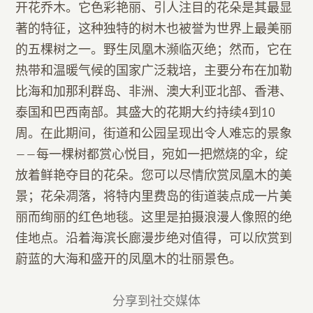
开花乔木。它色彩艳丽、引人注目的花朵是其最显
著的特征，这种独特的树木也被誉为世界上最美丽
的五棵树之一。野生凤凰木濒临灭绝；然而，它在
热带和温暖气候的国家广泛栽培，主要分布在加勒
比海和加那利群岛、非洲、澳大利亚北部、香港、
泰国和巴西南部。其盛大的花期大约持续4到10
周。在此期间，街道和公园呈现出令人难忘的景象
——每一棵树都赏心悦目，宛如一把燃烧的伞，绽
放着鲜艳夺目的花朵。您可以尽情欣赏凤凰木的美
景；花朵凋落，将特内里费岛的街道装点成一片美
丽而绚丽的红色地毯。这里是拍摄浪漫人像照的绝
佳地点。沿着海滨长廊漫步绝对值得，可以欣赏到
蔚蓝的大海和盛开的凤凰木的壮丽景色。
分享到社交媒体