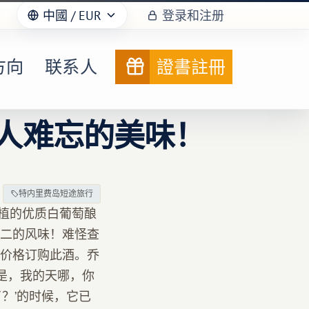
中國
/ EUR
登录和注册
方向
联系人
證書註冊
人难忘的美味！
特内里费岛短途旅行
种植的优质白葡萄酿
二的风味！难怪查
价格订购此酒。乔
是，我的天哪，你
？’的时候，它已