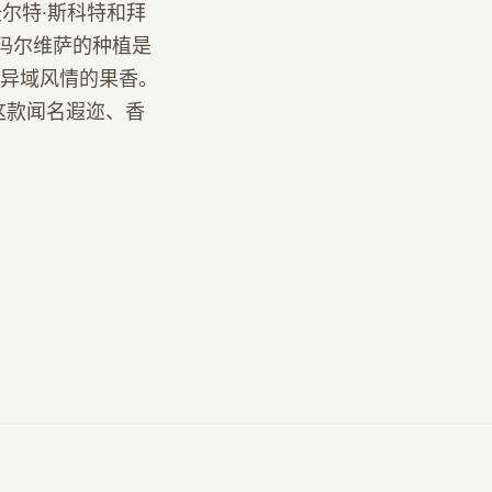
沃尔特·斯科特和拜
玛尔维萨的种植是
异域风情的果香。
这款闻名遐迩、香