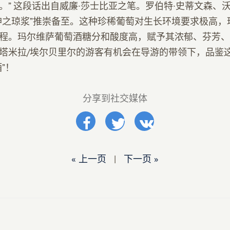
。” 这段话出自威廉·莎士比亚之笔。罗伯特·史蒂文森、
神之琼浆”推崇备至。这种珍稀葡萄对生长环境要求极高，
程。玛尔维萨葡萄酒糖分和酸度高，赋予其浓郁、芬芳、
塔米拉/埃尔贝里尔的游客有机会在导游的带领下，品鉴
”！
分享到社交媒体
« 上一页
|
下一页 »