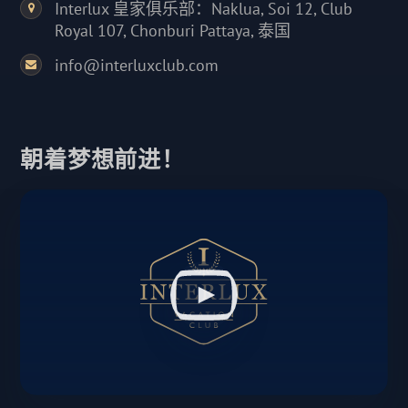
Interlux 皇家俱乐部：Naklua, Soi 12, Club
Royal 107, Chonburi Pattaya, 泰国
info@interluxclub.com
朝着梦想前进！