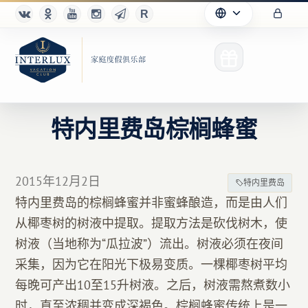
特内里费岛棕榈蜂蜜
俱乐部
2015年12月2日
特内里费岛
优点
特内里费岛的棕榈蜂蜜并非蜜蜂酿造，而是由人们
从椰枣树的树液中提取。提取方法是砍伐树木，使
合作伙伴
树液（当地称为“瓜拉波”）流出。树液必须在夜间
Благотворительность
采集，因为它在阳光下极易变质。一棵椰枣树平均
每晚可产出10至15升树液。之后，树液需熬煮数小
时，直至浓稠并变成深褐色。棕榈蜂蜜传统上是一