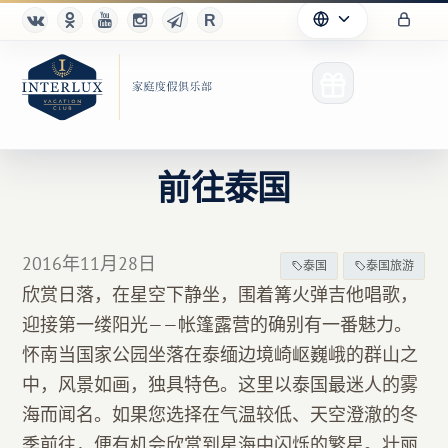
前往泰国
俱乐部
2016年11月28日
泰国
泰国旅游
优点
欣赏日落，在星空下静坐，围着篝火弹吉他唱歌，
迎接第一缕阳光——帐篷露营的确别有一番魅力。
合作伙伴
怀南当国家公园坐落在泰缅边境崎岖巍峨的群山之
Благотворительность
中，风景如画，独具特色。这里以泰国最迷人的雾
海而闻名。如果您选择在气温较低、天空澄澈的冬
季前往，便有机会欣赏到星海中闪烁的繁星。壮丽