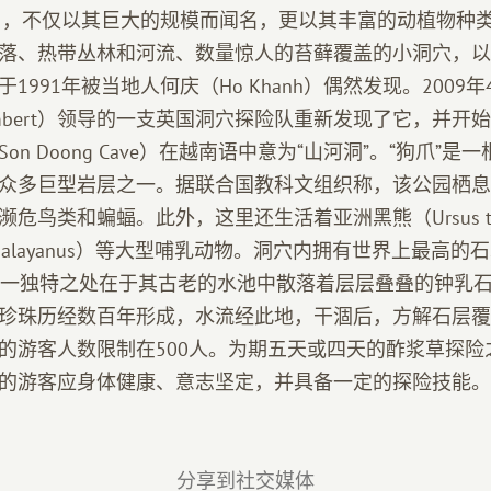
里），不仅以其巨大的规模而闻名，更以其丰富的动植物种
落、热带丛林和河流、数量惊人的苔藓覆盖的小洞穴，以
1991年被当地人何庆（Ho Khanh）偶然发现。2009
 Limbert）领导的一支英国洞穴探险队重新发现了它，并
n Doong Cave）在越南语中意为“山河洞”。“狗爪”
众多巨型岩层之一。据联合国教科文组织称，该公园栖息着
危鸟类和蝙蝠。此外，这里还生活着亚洲黑熊（Ursus thib
os malayanus）等大型哺乳动物。洞穴内拥有世界上最高
另一独特之处在于其古老的水池中散落着层层叠叠的钟乳
珍珠历经数百年形成，水流经此地，干涸后，方解石层覆
的游客人数限制在500人。为期五天或四天的酢浆草探险之
的游客应身体健康、意志坚定，并具备一定的探险技能。
分享到社交媒体