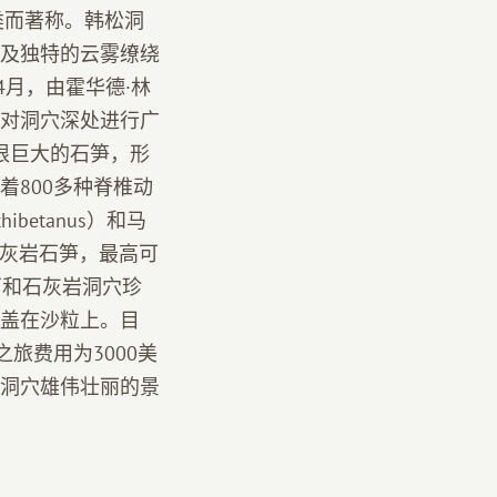
类而著称。韩松洞
及独特的云雾缭绕
年4月，由霍华德·林
开始对洞穴深处进行广
是一根巨大的石笋，形
800多种脊椎动
etanus）和马
的石灰岩石笋，最高可
石和石灰岩洞穴珍
盖在沙粒上。目
旅费用为3000美
洞穴雄伟壮丽的景