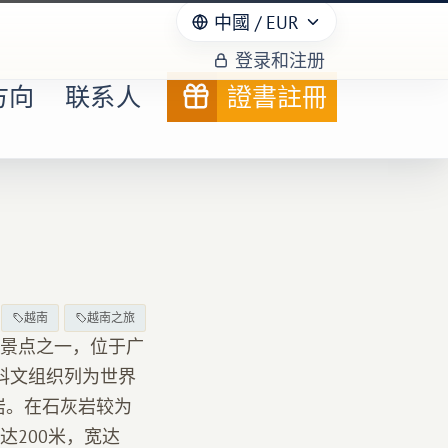
中國
/ EUR
登录和注册
方向
联系人
證書註冊
！
越南
越南之旅
景点之一，位于广
教科文组织列为世界
岩。在石灰岩较为
200米，宽达