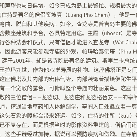
和声望也与日俱增，如今已成为岛上最繁忙、规模最大的寺
的住持是著名的僧侣銮坡真（Luang Pho Chem），他
弯曲、脱臼和其他疾病。如今，查龙寺是普吉岛主要的佛
含数座建筑和亭台，各具特定用途。主殿（ubosot）是
各种法会和仪式。只有僧侣才能进入查龙寺（Wat Chal
此游客只能参观寺庙的外观。帕玛哈泰佛塔（Phra Mahath
佛塔）建于2001年，却是该寺院最著名的建筑。斯里兰卡总
王拉玛九世，作为他72岁寿辰的礼物。这座佛塔正是专
这座佛塔及其内部的宏伟气势，内部装饰着描绘佛陀生平
有一个宽敞的露台，可俯瞰整个寺庙的壮丽景色。这座十
敬的三位僧侣——龙婆切、龙婆庄和龙婆格鲁安——的亭
师，精通当地草药和人体解剖学。亭阁入口处矗立着一尊
这头石象的腹部会带来好运。如今，住持的住所（kuti
已不复存在，而是根据当时的影像资料重建的。僧侣们还
。这些手链经过加持，据说可以预防疾病和伤残。在寺庙