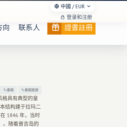
中國
/ EUR
登录和注册
方向
联系人
證書註冊
泰国
泰国旅游
筑风格具有典型的皇
本结构建于拉玛二
 1846 年，当时
am）。随着普吉岛的