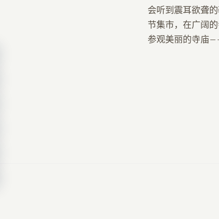
会听到震耳欲聋的
节集市，在广阔的
参观美丽的寺庙—