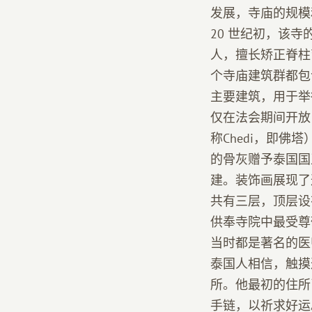
发展，寺庙的规模
20 世纪初，该寺
人，擅长矫正脊柱
个寺庙建筑群都包
主要建筑，用于举行
仅在法会期间开放，因
称Chedi，即
的骨灰赠予泰国国
建。装饰画展现了
共有三层，顶层设
供奉寺院中最受尊
当时都是著名的医
泰国人相信，触摸
所。他最初的住所
手链，以祈求好运