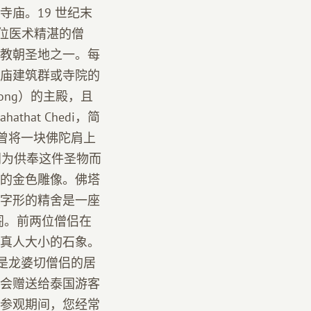
庙。19 世纪末
是一位医术精湛的僧
教朝圣地之一。每
寺庙建筑群或寺院的
ong）的主殿，且
at Chedi，简
统曾将一块佛陀肩上
门为供奉这件圣物而
的金色雕像。佛塔
字形的精舍是一座
阁。前两位僧侣在
真人大小的石象。
）是龙婆切僧侣的居
会赠送给泰国游客
参观期间，您经常