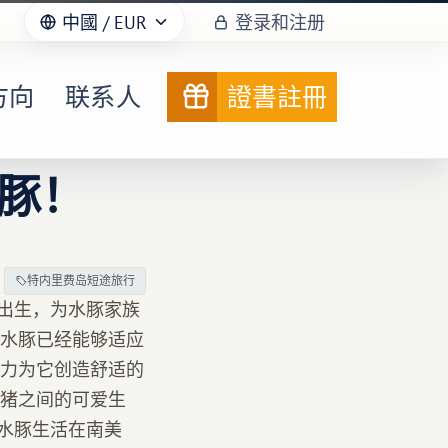
中國
/ EUR
登录和注册
方向
联系人
證書註冊
豚！
特内里费岛短途旅行
月出生，为水豚家族
水豚已经能够适应
力为它创造舒适的
猪之间的可爱生
。水豚生活在南美